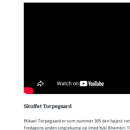
Skuffet Torpegaard
Mikael Torpegaard er som nummer 305 den højest range
fredagens anden singlekamp op imod Yuki Bhambri. To