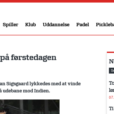
Spiller
Klub
Uddannelse
Padel
Pickleb
 på førstedagen
N
S
To
an Sigsgaard lykkedes med at vinde
lø
på udebane mod Indien.
07
Ti