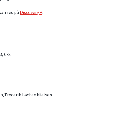
kan ses på
Discovery +
.
, 6-2
n/Frederik Løchte Nielsen