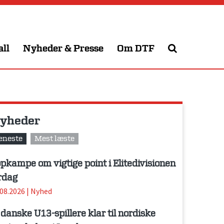
all
Nyheder & Presse
Om DTF
yheder
eneste
Mest læste
pkampe om vigtige point i Elitedivisionen
rdag
.08.2026
|
Nyhed
 danske U13-spillere klar til nordiske