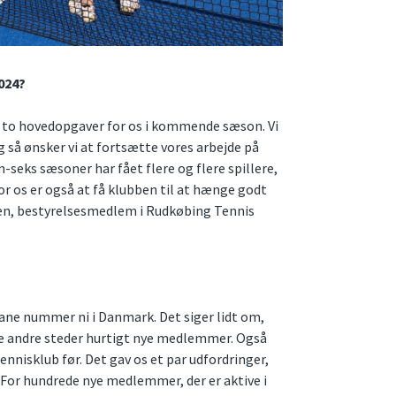
2024?
 to hovedopgaver for os i kommende sæson. Vi
å ønsker vi at fortsætte vores arbejde på
seks sæsoner har fået flere og flere spillere,
or os er også at få klubben til at hænge godt
en, bestyrelsesmedlem i Rudkøbing Tennis
bane nummer ni i Danmark. Det siger lidt om,
ste andre steder hurtigt nye medlemmer. Også
ennisklub før. Det gav os et par udfordringer,
For hundrede nye medlemmer, der er aktive i