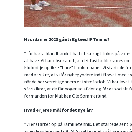
Hvordan er 2023 gået i Egtved IF Tennis?
”I år har vi blandt andet haft et særligt fokus på vore
at have. Vi har observeret, at det fastholder vores m
klubmiljø og ikke ”bare” booker baner. Vi startede for 
med at sikre, at vi får nybegyndere ind i flowet med træ
når de har været igennem et introforløb. Vi har lavet
så vi sikrer, at de får noget ud af det og får et social
formanden for klubben Ole Sommerlund.
Hvad er jeres mål for det nye år?
”Vi er startet op på Familietennis. Det startede sent p
arbejde videre med i 2024. Vi satte os et mål, som vi n