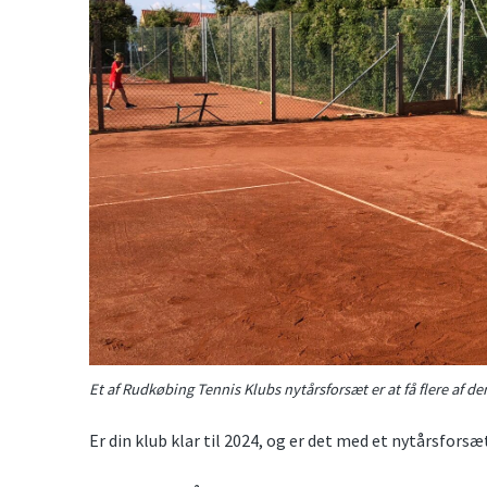
Et af Rudkøbing Tennis Klubs nytårsforsæt er at få flere af de
Er din klub klar til 2024, og er det med et nytårsforsæ