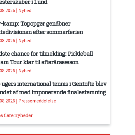
sterskaber i Lund
.08.2026
|
Nyhed
-kamp: Topopgør genåbner
itedivisionen efter sommerferien
.08.2026
|
Nyhed
dste chance for tilmelding: Pickleball
am Tour klar til efterårssæson
.08.2026
|
Nyhed
 ugers international tennis i Gentofte blev
ndet af med imponerende finalestemning
.08.2026
|
Pressemeddelelse
s flere nyheder