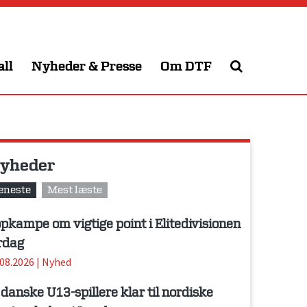
all
Nyheder & Presse
Om DTF
yheder
eneste
Mest læste
pkampe om vigtige point i Elitedivisionen
rdag
.08.2026
|
Nyhed
 danske U13-spillere klar til nordiske