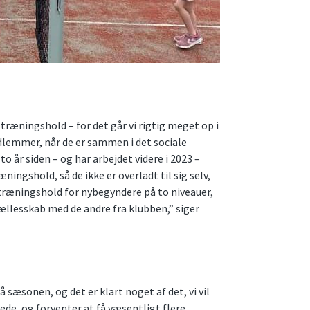
s træningshold – for det går vi rigtig meget op i
edlemmer, når de er sammen i det sociale
to år siden – og har arbejdet videre i 2023 –
ningshold, så de ikke er overladt til sig selv,
 træningshold for nybegyndere på to niveauer,
t fællesskab med de andre fra klubben,” siger
å sæsonen, og det er klart noget af det, vi vil
åede, og forventer at få væsentligt flere