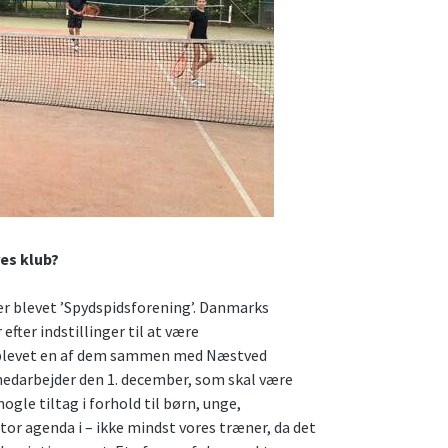
res klub?
 er blevet ’Spydspidsforening’. Danmarks
fter indstillinger til at være
å blevet en af dem sammen med Næstved
medarbejder den 1. december, som skal være
le tiltag i forhold til børn, unge,
 stor agenda i – ikke mindst vores træner, da det