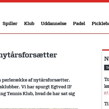
Spiller
Klub
Uddannelse
Padel
Pickleb
 nytårsforsætter
N
S
To
en perlerække af nytårsforsætter.
lø
sklubber. Vi har spurgt Egtved IF
07
g Tennis Klub, hvad de har sat sig
Ti