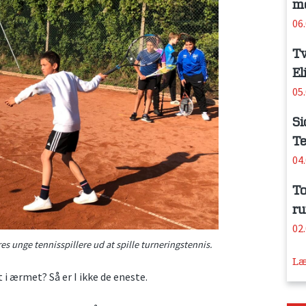
me
06
Tv
El
05
Si
Te
04
To
ru
02
res unge tennisspillere ud at spille turneringstennis.
Læ
t i ærmet? Så er I ikke de eneste.