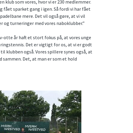
 en klub som vores, hvor vi er 230 medlemmer.
 fået sparket gang i igen. Så fordi vi har fået
padelbane mere. Det vil også gøre, at vi vil
nger og turneringer med vores naboklubber.”
v-otte år haft et stort fokus på, at vores unge
ngstennis. Det er vigtigt for os, at vi er godt
 til klubben også. Vores spillere synes også, at
ld sammen. Det, at man er som et hold