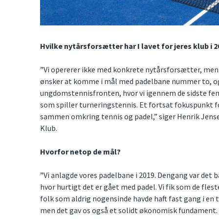
Hvilke nytårsforsætter har I lavet for jeres klub i 
”Vi opererer ikke med konkrete nytårsforsætter, men
ønsker at komme i mål med padelbane nummer to, og s
ungdomstennisfronten, hvor vi igennem de sidste fem-
som spiller turneringstennis. Et fortsat fokuspunkt f
sammen omkring tennis og padel,” siger Henrik Jens
Klub.
Hvorfor netop de mål?
”Vi anlagde vores padelbane i 2019. Dengang var det 
hvor hurtigt det er gået med padel. Vi fik som de fle
folk som aldrig nogensinde havde haft fast gang i en t
men det gav os også et solidt økonomisk fundament. 