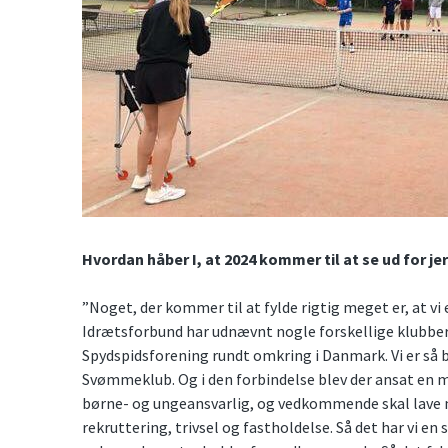
Hvordan håber I, at 2024 kommer til at se ud for je
”Noget, der kommer til at fylde rigtig meget er, at vi
Idrætsforbund har udnævnt nogle forskellige klubber e
Spydspidsforening rundt omkring i Danmark. Vi er s
Svømmeklub. Og i den forbindelse blev der ansat en 
børne- og ungeansvarlig, og vedkommende skal lave nog
rekruttering, trivsel og fastholdelse. Så det har vi en