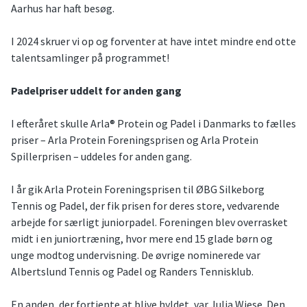
Aarhus har haft besøg.
I 2024 skruer vi op og forventer at have intet mindre end otte
talentsamlinger på programmet!
Padelpriser uddelt for anden gang
I efteråret skulle Arla® Protein og Padel i Danmarks to fælles
priser – Arla Protein Foreningsprisen og Arla Protein
Spillerprisen – uddeles for anden gang.
I år gik Arla Protein Foreningsprisen til ØBG Silkeborg
Tennis og Padel, der fik prisen for deres store, vedvarende
arbejde for særligt juniorpadel. Foreningen blev overrasket
midt i en juniortræning, hvor mere end 15 glade børn og
unge modtog undervisning. De øvrige nominerede var
Albertslund Tennis og Padel og Randers Tennisklub.
En anden, der fortjente at blive hyldet, var Julia Wiese. Den