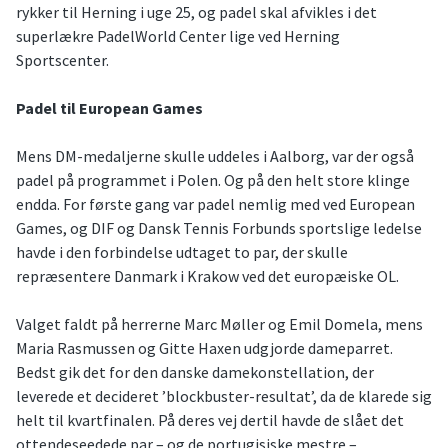
rykker til Herning i uge 25, og padel skal afvikles i det
superlækre PadelWorld Center lige ved Herning
Sportscenter.
Padel til European Games
Mens DM-medaljerne skulle uddeles i Aalborg, var der også
padel på programmet i Polen. Og på den helt store klinge
endda. For første gang var padel nemlig med ved European
Games, og DIF og Dansk Tennis Forbunds sportslige ledelse
havde i den forbindelse udtaget to par, der skulle
repræsentere Danmark i Krakow ved det europæiske OL.
Valget faldt på herrerne Marc Møller og Emil Domela, mens
Maria Rasmussen og Gitte Haxen udgjorde dameparret.
Bedst gik det for den danske damekonstellation, der
leverede et decideret ’blockbuster-resultat’, da de klarede sig
helt til kvartfinalen. På deres vej dertil havde de slået det
ottendeseedede par – og de portugisiske mestre –