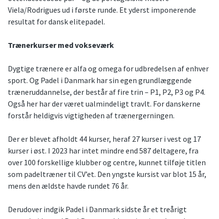
Viela/Rodrigues ud i første runde. Et yderst imponerende
resultat for dansk elitepadel.
Trænerkurser med vokseværk
Dygtige trænere er alfa og omega for udbredelsen af enhver
sport. Og Padel i Danmark har sin egen grundlæggende
træneruddannelse, der består af fire trin – P1, P2, P3 og P4.
Også her har der været ualmindeligt travlt. For danskerne
forstår heldigvis vigtigheden af trænergerningen.
Der er blevet afholdt 44 kurser, heraf 27 kurser i vest og 17
kurser i øst. I 2023 har intet mindre end 587 deltagere, fra
over 100 forskellige klubber og centre, kunnet tilføje titlen
som padeltræner til CV’et. Den yngste kursist var blot 15 år,
mens den ældste havde rundet 76 år.
Derudover indgik Padel i Danmark sidste år et treårigt