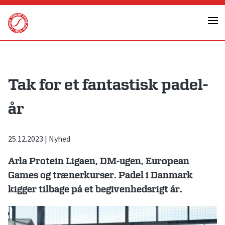
Skip
to
content
Tak for et fantastisk padel-
år
25.12.2023
|
Nyhed
Arla Protein Ligaen, DM-ugen, European
Games og trænerkurser. Padel i Danmark
kigger tilbage på et begivenhedsrigt år.