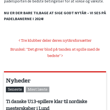
padelsporten de bedste betingelser for at vokse og vækste.
NU ER DER BARE TILBAGE AT SIGE GODT NYTÅR – VI SES PÅ
PADELBANERNE I 2024!
Indlægsnavigation
Tre klubber deler deres nytårsforsætter
Brunkel: ”Det giver blod på tanden at spille med de
bedste”
Nyheder
Seneste
Mest læste
Ti danske U13-spillere klar til nordiske
mesterskaber i Lund