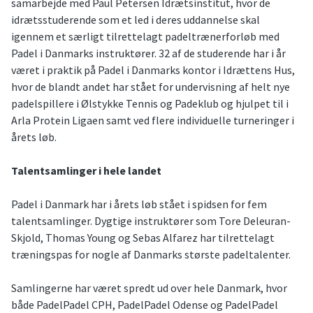
samarbejde med Paul Petersen Idrætsinstitut, hvor de
idrætsstuderende som et led i deres uddannelse skal
igennem et særligt tilrettelagt padeltrænerforløb med
Padel i Danmarks instruktører. 32 af de studerende har i år
været i praktik på Padel i Danmarks kontor i Idrættens Hus,
hvor de blandt andet har stået for undervisning af helt nye
padelspillere i Ølstykke Tennis og Padeklub og hjulpet til i
Arla Protein Ligaen samt ved flere individuelle turneringer i
årets løb.
Talentsamlinger i hele landet
Padel i Danmark har i årets løb stået i spidsen for fem
talentsamlinger. Dygtige instruktører som Tore Deleuran-
Skjold, Thomas Young og Sebas Alfarez har tilrettelagt
træningspas for nogle af Danmarks største padeltalenter.
Samlingerne har været spredt ud over hele Danmark, hvor
både PadelPadel CPH, PadelPadel Odense og PadelPadel