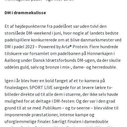
DM i drømmekulisse
Et af højdepunkterne fra padelåret var uden tvivl den
storslåede DM-weekend i juni, hvor nogle af landets bedste
padelspillere konkurrerede om at blive danmarksmester ved
DM i padel 2023 – Powered by Arla® Protein. Flere hundrede
tilskuere var forsamlet om padelbanen på Honnørkajen i
Aalborg under Dansk Idrætsforbunds DM-ugen, da der skulle
uddeles guld, sølv og bronze i mix-, dame- og herredouble.
Igen i år blev hver en bold fanget af et tv-kamera på
finaledagen. SPORT LIVE sørgede for at levere lækre tv-
billeder direkte ud til alle dem i stuerne, der ikke selv havde
mulighed for at deltage i DM-festen. Og der var i den grad
grund til at se med. Publikum – og tv-seerne – blev vidne til
imponerende præstationer, intense kampe og
uforglemmelige finaler. Særligt finalen i damedouble