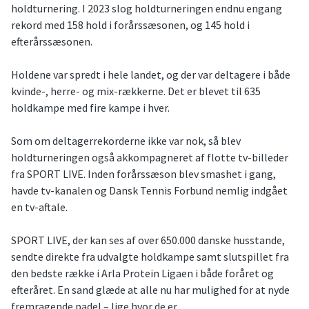
holdturnering. I 2023 slog holdturneringen endnu engang
rekord med 158 hold i forårssæsonen, og 145 hold i
efterårssæsonen.
Holdene var spredt i hele landet, og der var deltagere i både
kvinde-, herre- og mix-rækkerne. Det er blevet til 635
holdkampe med fire kampe i hver.
Som om deltagerrekorderne ikke var nok, så blev
holdturneringen også akkompagneret af flotte tv-billeder
fra SPORT LIVE. Inden forårssæson blev smashet i gang,
havde tv-kanalen og Dansk Tennis Forbund nemlig indgået
en tv-aftale.
SPORT LIVE, der kan ses af over 650.000 danske husstande,
sendte direkte fra udvalgte holdkampe samt slutspillet fra
den bedste række i Arla Protein Ligaen i både foråret og
efteråret. En sand glæde at alle nu har mulighed for at nyde
fremragende padel – lige hvor de er.