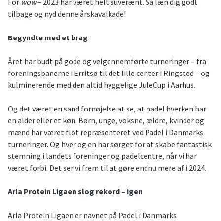
For
wow
– 2023 har været helt suverænt. Så læn dig godt
tilbage og nyd denne årskavalkade!
Begyndte med et brag
Året har budt på gode og velgennemførte turneringer – fra
foreningsbanerne i Erritsø til det lille center i Ringsted – og
kulminerende med den altid hyggelige JuleCup i Aarhus.
Og det været en sand fornøjelse at se, at padel hverken har
en alder eller et køn. Børn, unge, voksne, ældre, kvinder og
mænd har været flot repræsenteret ved Padel i Danmarks
turneringer. Og hver og en har sørget for at skabe fantastisk
stemning i landets foreninger og padelcentre, når vi har
været forbi. Det ser vi frem til at gøre endnu mere af i 2024.
Arla Protein Ligaen slog rekord – igen
Arla Protein Ligaen er navnet på Padel i Danmarks