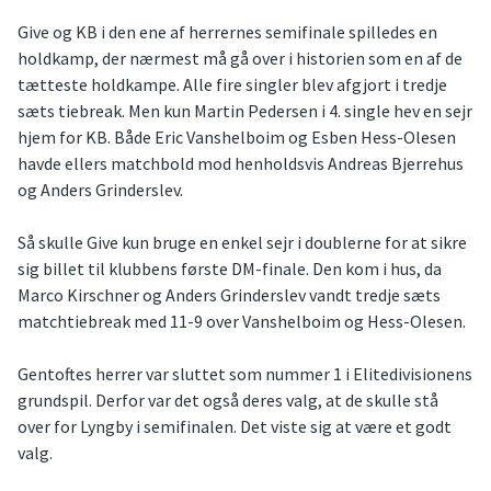
Give og KB i den ene af herrernes semifinale spilledes en
holdkamp, der nærmest må gå over i historien som en af de
tætteste holdkampe. Alle fire singler blev afgjort i tredje
sæts tiebreak. Men kun Martin Pedersen i 4. single hev en sejr
hjem for KB. Både Eric Vanshelboim og Esben Hess-Olesen
havde ellers matchbold mod henholdsvis Andreas Bjerrehus
og Anders Grinderslev.
Så skulle Give kun bruge en enkel sejr i doublerne for at sikre
sig billet til klubbens første DM-finale. Den kom i hus, da
Marco Kirschner og Anders Grinderslev vandt tredje sæts
matchtiebreak med 11-9 over Vanshelboim og Hess-Olesen.
Gentoftes herrer var sluttet som nummer 1 i Elitedivisionens
grundspil. Derfor var det også deres valg, at de skulle stå
over for Lyngby i semifinalen. Det viste sig at være et godt
valg.