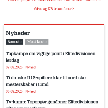
Indlægsnavigation
Medaljespil: Landets bedste er klar til semifinalerne
Give og KB triumferer
Nyheder
Seneste
Mest læste
Topkampe om vigtige point i Elitedivisionen
lørdag
07.08.2026
|
Nyhed
Ti danske U13-spillere klar til nordiske
mesterskaber i Lund
06.08.2026
|
Nyhed
Tv-kamp: Topopgør genåbner Elitedivisionen