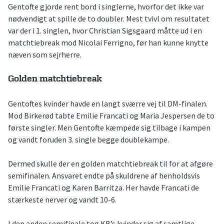
Gentofte gjorde rent bord i singlerne, hvorfor det ikke var
nødvendigt at spille de to doubler. Mest tvivl om resultatet
var der i 1. singlen, hvor Christian Sigsgaard måtte ud i en
matchtiebreak mod Nicolai Ferrigno, før han kunne knytte
næven som sejrherre.
Golden matchtiebreak
Gentoftes kvinder havde en langt sværre vej til DM-finalen.
Mod Birkerød tabte Emilie Francati og Maria Jespersen de to
første singler. Men Gentofte kæmpede sig tilbage i kampen
og vandt foruden 3. single begge doublekampe.
Dermed skulle der en golden matchtiebreak til for at afgøre
semifinalen. Ansvaret endte på skuldrene af henholdsvis
Emilie Francati og Karen Barritza. Her havde Francati de
stærkeste nerver og vandt 10-6.
I den anden semifinale tog KB’s kvinder sig af samtlige