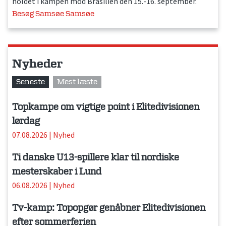
holdet i kampen mod Brasilien den 15.-16. september.
Besøg Samsøe Samsøe
Nyheder
Seneste
Mest læste
Topkampe om vigtige point i Elitedivisionen
lørdag
07.08.2026
|
Nyhed
Ti danske U13-spillere klar til nordiske
mesterskaber i Lund
06.08.2026
|
Nyhed
Tv-kamp: Topopgør genåbner Elitedivisionen
efter sommerferien