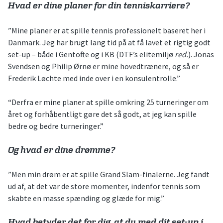
Hvad er dine planer for din tenniskarriere?
”Mine planer er at spille tennis professionelt baseret her i
Danmark. Jeg har brugt lang tid på at få lavet et rigtig godt
set-up – både i Gentofte og i KB (DTF’s elitemiljø
red.
). Jonas
Svendsen og Philip Ørnø er mine hovedtrænere, og så er
Frederik Løchte med inde over i en konsulentrolle.”
“Derfra er mine planer at spille omkring 25 turneringer om
året og forhåbentligt gøre det så godt, at jeg kan spille
bedre og bedre turneringer.”
Og hvad er dine drømme?
”Men min drøm er at spille Grand Slam-finalerne. Jeg fandt
ud af, at det var de store momenter, indenfor tennis som
skabte en masse spænding og glæde for mig.”
Hvad betyder det for dig, at du med dit set-up i