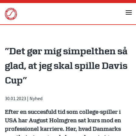
Skip
to
content
”Det gør mig simpelthen så
glad, at jeg skal spille Davis
Cup”
30.01.2023
|
Nyhed
Efter en succesfuld tid som college-spiller i
USA har August Holmgren sat kurs mod en
professionel karriere. Hør, hvad Danmarks