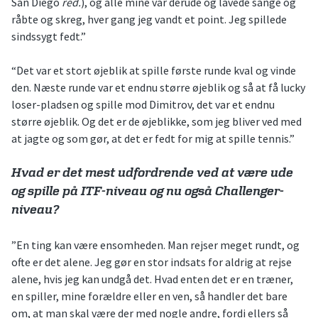
San Diego
red.
), og alle mine var derude og lavede sange og
råbte og skreg, hver gang jeg vandt et point. Jeg spillede
sindssygt fedt.”
“Det var et stort øjeblik at spille første runde kval og vinde
den. Næste runde var et endnu større øjeblik og så at få lucky
loser-pladsen og spille mod Dimitrov, det var et endnu
større øjeblik. Og det er de øjeblikke, som jeg bliver ved med
at jagte og som gør, at det er fedt for mig at spille tennis.”
Hvad er det mest udfordrende ved at være ude
og spille på ITF-niveau og nu også Challenger-
niveau?
”En ting kan være ensomheden. Man rejser meget rundt, og
ofte er det alene. Jeg gør en stor indsats for aldrig at rejse
alene, hvis jeg kan undgå det. Hvad enten det er en træner,
en spiller, mine forældre eller en ven, så handler det bare
om, at man skal være der med nogle andre, fordi ellers så