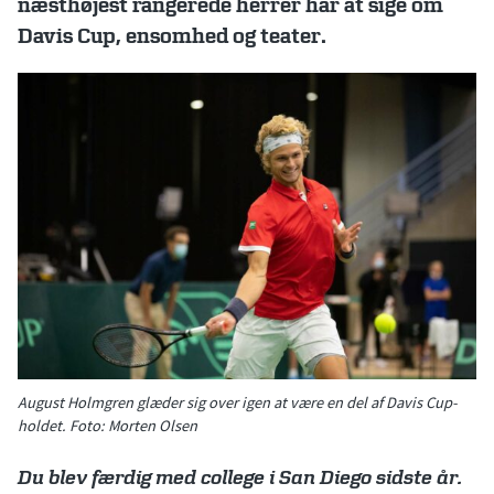
næsthøjest rangerede herrer har at sige om
Davis Cup, ensomhed og teater.
August Holmgren glæder sig over igen at være en del af Davis Cup-
holdet. Foto: Morten Olsen
Du blev færdig med college i San Diego sidste år.