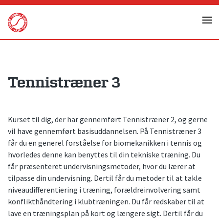
Skip
to
content
Tennistræner 3
Kurset til dig, der har gennemført Tennistræner 2, og gerne
vil have gennemført basisuddannelsen. På Tennistræner 3
får du en generel forståelse for biomekanikken i tennis og
hvorledes denne kan benyttes til din tekniske træning. Du
får præsenteret undervisningsmetoder, hvor du lærer at
tilpasse din undervisning. Dertil får du metoder til at takle
niveaudifferentiering i træning, forældreinvolvering samt
konflikthåndtering i klubtræningen. Du får redskaber til at
lave en træningsplan på kort og længere sigt. Dertil får du