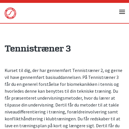
Skip
to
content
Tennistræner 3
Kurset til dig, der har gennemført Tennistræner 2, og gerne
vil have gennemført basisuddannelsen. På Tennistræner 3
får du en generel forståelse for biomekanikken i tennis og
hvorledes denne kan benyttes til din tekniske træning. Du
får præsenteret undervisningsmetoder, hvor du lærer at
tilpasse din undervisning. Dertil får du metoder til at takle
niveaudifferentiering i træning, forældreinvolvering samt
konflikthåndtering i klubtræningen. Du får redskaber til at
lave en træningsplan på kort og længere sigt. Dertil får du