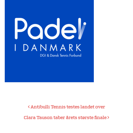
Indlægsnavigation
Antibulli Tennis testes landet over
Clara Tauson taber årets største finale