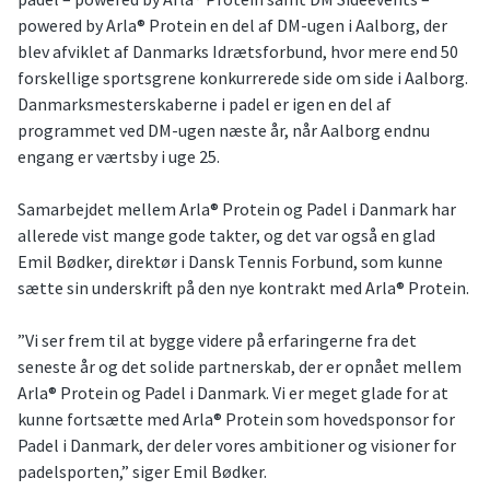
powered by Arla® Protein en del af DM-ugen i Aalborg, der
blev afviklet af Danmarks Idrætsforbund, hvor mere end 50
forskellige sportsgrene konkurrerede side om side i Aalborg.
Danmarksmesterskaberne i padel er igen en del af
programmet ved DM-ugen næste år, når Aalborg endnu
engang er værtsby i uge 25.
Samarbejdet mellem Arla® Protein og Padel i Danmark har
allerede vist mange gode takter, og det var også en glad
Emil Bødker, direktør i Dansk Tennis Forbund, som kunne
sætte sin underskrift på den nye kontrakt med Arla® Protein.
”Vi ser frem til at bygge videre på erfaringerne fra det
seneste år og det solide partnerskab, der er opnået mellem
Arla® Protein og Padel i Danmark. Vi er meget glade for at
kunne fortsætte med Arla® Protein som hovedsponsor for
Padel i Danmark, der deler vores ambitioner og visioner for
padelsporten,” siger Emil Bødker.