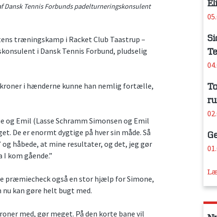
El
4 af Dansk Tennis Forbunds padelturneringskonsulent
05
Si
tens træningskamp i Racket Club Taastrup –
skonsulent i Dansk Tennis Forbund, pludselig
Te
04
kroner i hænderne kunne han nemlig fortælle,
To
ru
02
asse og Emil (Lasse Schramm Simonsen og Emil
eget. De er enormt dygtige på hver sin måde. Så
Ge
’ og håbede, at mine resultater, og det, jeg gør
01
 da I kom gående.”
Læ
nde præmiecheck også en stor hjælp for Simone,
n nu kan gøre helt bugt med.
roner med, gør meget. På den korte bane vil