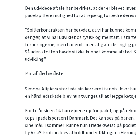
Den udvidede aftale har bevirket, at der er blevet inve
padelspillere mulighed for at rejse og forbedre deres 
”Spillerkontrakten har betydet, at vi har kunnet komm
der gør, at vi har udviklet os fysisk og mentalt. I star
turneringerne, men har endt med at gøre det rigtig g
Så uden støtten havde vi ikke kunnet komme afsted. S
udvikling.”
En af de bedste
Simone Alipieva startede sin karriere i tennis, hvor hun
en håndledsskade blev hun tvunget til at lægge ketsj
For to år siden fik hun øjnene op for padel, og på rekor
tops i padelsporten i Danmark. Det kan ses på banen, 
sine mål. I sommer kunne hun træde øverst på podiet
by Arla® Protein blev afholdt under DM-ugen i Herning.