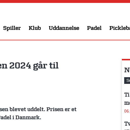
Spiller
Klub
Uddannelse
Padel
Pickleb
n 2024 går til
N
S
Ti
me
sen blevet uddelt. Prisen er et
06
adel i Danmark.
Tv