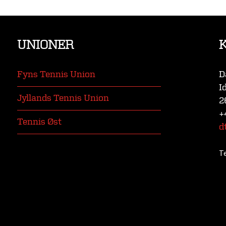
UNIONER
Fyns Tennis Union
D
I
Jyllands Tennis Union
2
+
Tennis Øst
d
T