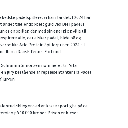
bedste padelspillere, vi har i landet. I 2024 har
 andet tæller dobbelt guld ved DM i padel i
 er en spiller, der med sin energi og vilje til
inspirere alle, der elsker padel, både på og
verrække Arla Protein Spillerprisen 2024 til
smedlem i Dansk Tennis Forbund.
se Schramm Simonsen nomineret til Arla
f en jury bestående af repræsentanter fra Padel
f juryen
talentudviklingen ved at kaste spotlight på de
mien på 10.000 kroner. Prisen er blevet