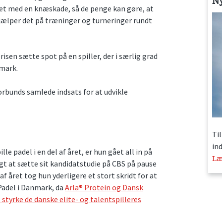
N
jet med en knæskade, så de penge kan gøre, at
jælper det på træninger og turneringer rundt
en sætte spot på en spiller, der i særlig grad
nmark.
orbunds samlede indsats for at udvikle
Ti
in
e padel i en del af året, er hun gået all in på
Læ
lgt at sætte sit kandidatstudie på CBS på pause
af året tog hun yderligere et stort skridt for at
Padel i Danmark, da
Arla® Protein og Dansk
tyrke de danske elite- og talentspilleres