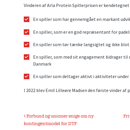
Vinderen af Arla Protein Spillerprisen er kendetegnet
En spiller som har gennemgået en markant udvik
En spiller, som er en god repræsentant for pade
En spiller som tør tænke langsigtet og ikke blot 
En spiller, som med sit engagement bidrager til d
Danmark
En spiller som deltager aktivt i aktiviteter unde
I 2022 blev Emil Lilleøre Madsen den første vinder af p
Indlægsnavigation
Forbund og unioner enige om ny
Fri
kontingentmodel for DTF