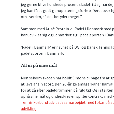
jeg gerne blive hundrede procent skadefri. Jeg har dø
jeg kan få et godt genoptræningsforløb. Derudover h
om i verden, så det betyder meget.”
Sammen med Arla® Protein vil Padel i Danmark med pris
har udviklet sig og udmærket sig i padelsporten i Da
’Padel i Danmark’ er navnet på DGI og Dansk Tennis F
padelsporten i Danmark.
All in på sine mål
Men selvom skaden har holdt Simone tilbage fra at spill
at leve af sin sport. Den 26-årige amagerkaner har va
for at gå efter padeldrømmen på fuld tid. Og i starten 
opnå sine mål og underskrev en spillerkontrakt med 
Tennis Forbund udvidedesamarbejdet med fokus på at s
udvikling
.