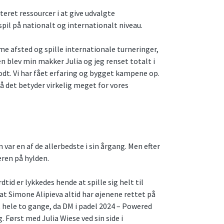
steret ressourcer i at give udvalgte
spil på nationalt og internationalt niveau.
e afsted og spille internationale turneringer,
ten blev min makker Julia og jeg renset totalt i
odt. Vi har fået erfaring og bygget kampene op.
å det betyder virkelig meget for vores
 var en af de allerbedste i sin årgang. Men efter
eren på hylden.
dtid er lykkedes hende at spille sig helt til
at Simone Alipieva altid har øjenene rettet på
 hele to gange, da DM i padel 2024 – Powered
 Først med Julia Wiese ved sin side i