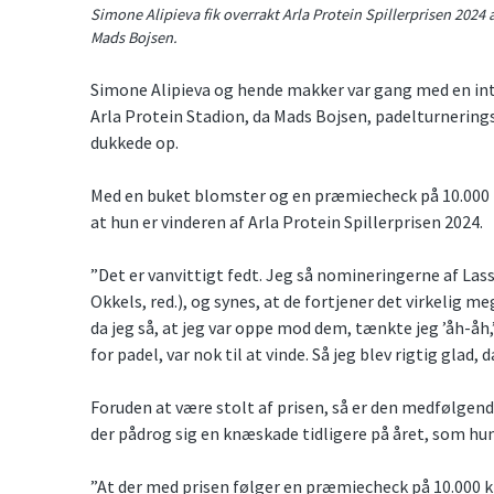
Simone Alipieva fik overrakt Arla Protein Spillerprisen 202
Mads Bojsen.
Simone Alipieva og hende makker var gang med en in
Arla Protein Stadion, da Mads Bojsen, padelturnering
dukkede op.
Med en buket blomster og en præmiecheck på 10.000 
at hun er vinderen af Arla Protein Spillerprisen 2024.
”Det er vanvittigt fedt. Jeg så nomineringerne af L
Okkels, red.), og synes, at de fortjener det virkelig m
da jeg så, at jeg var oppe mod dem, tænkte jeg ’åh-åh,
for padel, var nok til at vinde. Så jeg blev rigtig glad,
Foruden at være stolt af prisen, så er den medfølge
der pådrog sig en knæskade tidligere på året, som hu
”At der med prisen følger en præmiecheck på 10.000 k