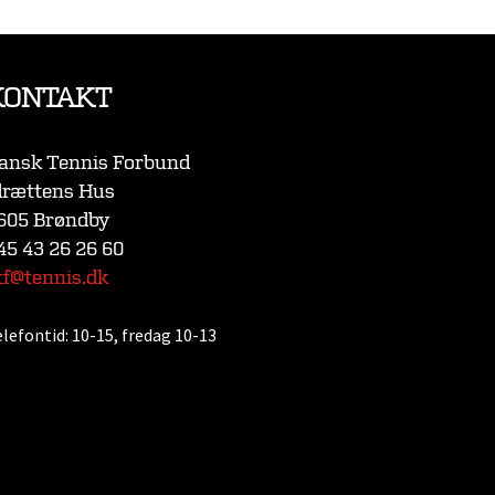
KONTAKT
ansk Tennis Forbund
drættens Hus
605 Brøndby
45 43 26 26 60
tf@tennis.dk
elefontid:
10-15, fredag 10-13