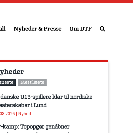
all
Nyheder & Presse
Om DTF
yheder
eneste
Mest læste
 danske U13-spillere klar til nordiske
sterskaber i Lund
.08.2026
|
Nyhed
-kamp: Topopgør genåbner