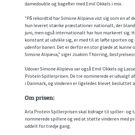
damedouble og bagefter med Emil Okkels i mix.
”På rekordtid har Simone Alipieva vist sig som en af de 
hun leveret stærke præstationer nationalt, der blandt
juni, men også internationalt har hun markeret sig. Hun
konstant at udvikle sig, er med til at løfte sporten og 
udenfor banen. Det er derfor en stor glæde at kunne o
Simone Alipieva,” siger Joakim Thörring, bestyrelse
Udover Simone Alipieva var også Emil Okkels og Las
Protein Spillerprisen. De tre nominerede er udvalgt a
i Danmark, og vinderen er ligeledes blevet besluttet a
Om prisen:
Arla Protein Spillerprisen skal bidrage til spiller- og 
nominerede spillere og ved at støtte vinderen med præ
uddelt for tredje gang.