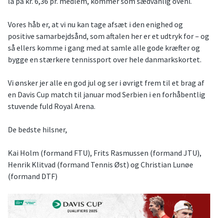
lå på kr. 6,36 pr. medlem, kommer som sædvanlig oveni.
Vores håb er, at vi nu kan tage afsæt i den enighed og
positive samarbejdsånd, som aftalen her er et udtryk for – og
så ellers komme i gang med at samle alle gode kræfter og
bygge en stærkere tennissport over hele danmarkskortet.
Vi ønsker jer alle en god jul og ser i øvrigt frem til et brag af
en Davis Cup match til januar mod Serbien i en forhåbentlig
stuvende fuld Royal Arena.
De bedste hilsner,
Kai Holm (formand FTU), Frits Rasmussen (formand JTU),
Henrik Klitvad (formand Tennis Øst) og Christian Lunøe
(formand DTF)