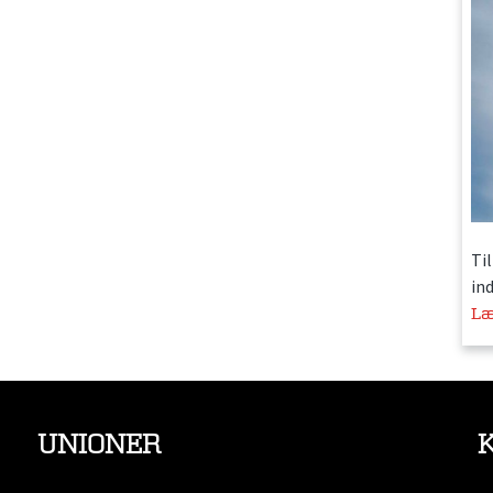
Ti
in
Læ
UNIONER