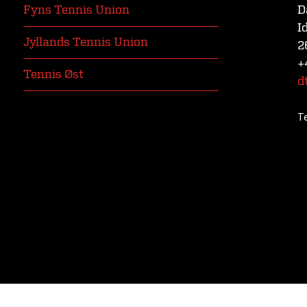
Fyns Tennis Union
D
I
Jyllands Tennis Union
2
+
Tennis Øst
d
T