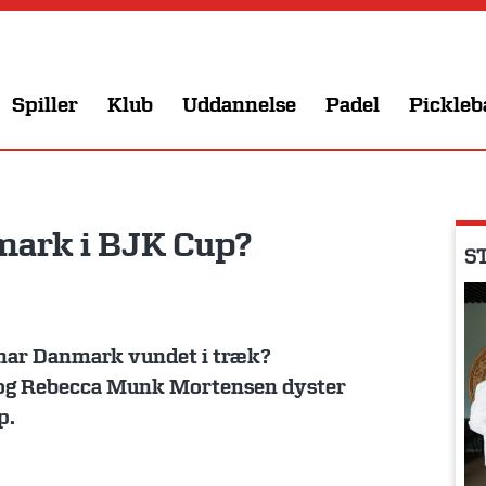
Spiller
Klub
Uddannelse
Padel
Pickleb
ark i BJK Cup?
ST
har Danmark vundet i træk?
 og Rebecca Munk Mortensen dyster
p.