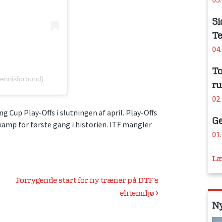
Si
Te
04
To
ennisforbund)
ru
02
g Cup Play-Offs i slutningen af april. Play-Offs
Ge
kamp for første gang i historien. ITF mangler
01
Læ
Forrygende start for ny træner på DTF’s
elitemiljø
N