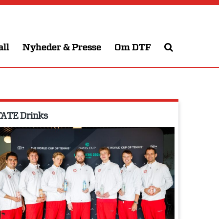
all
Nyheder & Presse
Om DTF
ATE Drinks