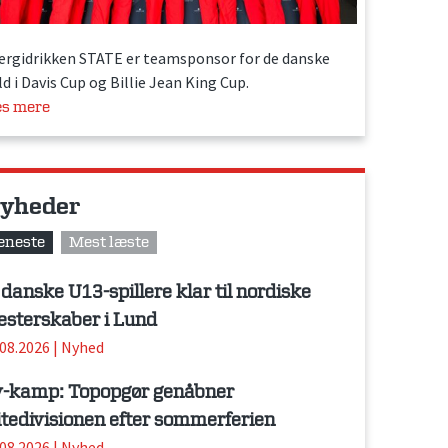
ergidrikken STATE er teamsponsor for de danske
d i Davis Cup og Billie Jean King Cup.
s mere
yheder
eneste
Mest læste
 danske U13-spillere klar til nordiske
sterskaber i Lund
.08.2026
|
Nyhed
-kamp: Topopgør genåbner
itedivisionen efter sommerferien
.08.2026
|
Nyhed