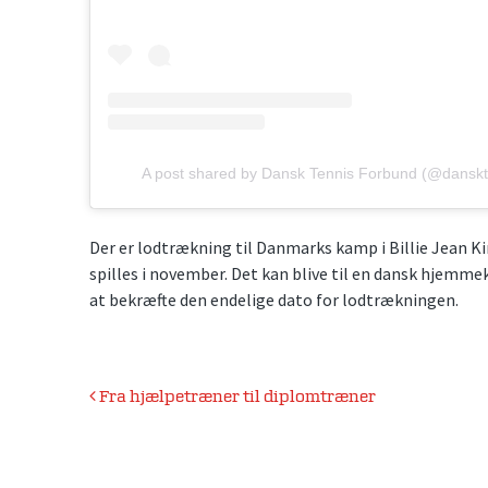
A post shared by Dansk Tennis Forbund (@danskt
Der er lodtrækning til Danmarks kamp i Billie Jean Kin
spilles i november. Det kan blive til en dansk hjemme
at bekræfte den endelige dato for lodtrækningen.
Indlægsnavigation
Fra hjælpetræner til diplomtræner