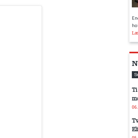
En
hol
Læ
N
S
Ti
me
06
Tv
El
05