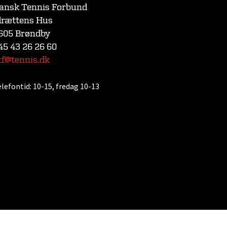
ansk Tennis Forbund
drættens Hus
605 Brøndby
45 43 26 26 60
tf@tennis.dk
elefontid:
10-15, fredag 10-13