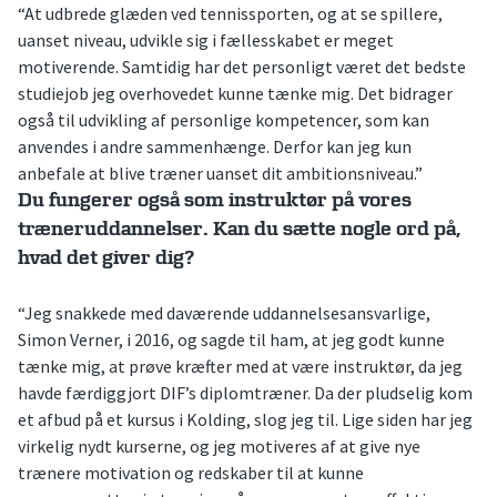
“At udbrede glæden ved tennissporten, og at se spillere,
uanset niveau, udvikle sig i fællesskabet er meget
motiverende. Samtidig har det personligt været det bedste
studiejob jeg overhovedet kunne tænke mig. Det bidrager
også til udvikling af personlige kompetencer, som kan
anvendes i andre sammenhænge. Derfor kan jeg kun
anbefale at blive træner uanset dit ambitionsniveau.”
Du fungerer også som instruktør på vores
træneruddannelser. Kan du sætte nogle ord på,
hvad det giver dig?
“Jeg snakkede med daværende uddannelsesansvarlige,
Simon Verner, i 2016, og sagde til ham, at jeg godt kunne
tænke mig, at prøve kræfter med at være instruktør, da jeg
havde færdiggjort DIF’s diplomtræner. Da der pludselig kom
et afbud på et kursus i Kolding, slog jeg til. Lige siden har jeg
virkelig nydt kurserne, og jeg motiveres af at give nye
trænere motivation og redskaber til at kunne