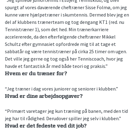
“Jeg spillede juniortennis i Esbjerg Tennisklub, og blev
spurgt af vores daværende cheftræner Sisse Folmø, om jeg
kunne være hjælpetræner i skumtennis. Dermed blev jeg en
del af klubbens trænerteam og tog dengang KT1 (red. nu
Tennistræner 1), som det hed. Min trænerkarriere
accelererede, da den efterfølgende cheftræner Mikkel
Schultz efter gymnasiet opfordrede mig til at tage et
sabbatår og være tennistræner på cirka 25 timer om ugen.
Det ville jeg gerne og tog også her Tenniscoach, hvor jeg
havde et fantastisk år med både teori og praksis.”
Hvem er du træner for?
“Jeg træner i dag vores juniorer og seniorer i klubben.”
Hvad er dine arbejdsopgaver?
“Primært varetager jeg kun træning på banen, med den tid
jeg har til rådighed. Derudover spiller jeg selv i klubben.”
Hvad er det fedeste ved dit job?