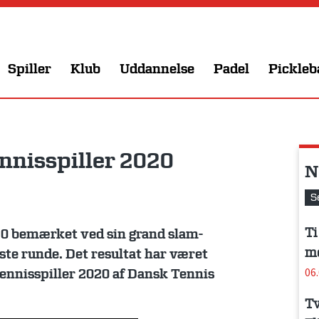
Spiller
Klub
Uddannelse
Padel
Pickleb
nnisspiller 2020
N
S
Ti
020 bemærket ved sin grand slam-
me
ste runde. Det resultat har været
06
 Tennisspiller 2020 af Dansk Tennis
Tv