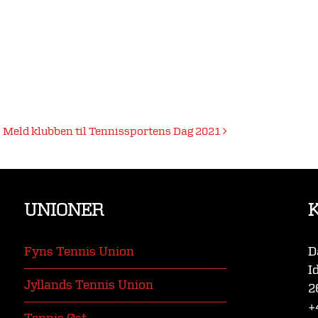
Meld klubben til Tennissportens Dag 2021
UNIONER
Fyns Tennis Union
D
I
Jyllands Tennis Union
2
+