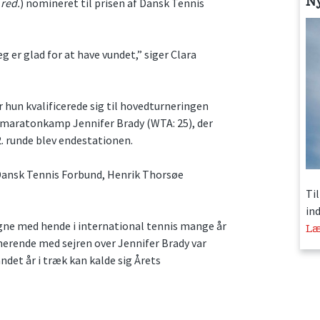
N
d
red.
) nomineret til prisen af Dansk Tennis
eg er glad for at have vundet,” siger Clara
r hun kvalificerede sig til hovedturneringen
i en maratonkamp Jennifer Brady (WTA: 25), der
. runde blev endestationen.
Dansk Tennis Forbund, Henrik Thorsøe
Ti
in
regne med hende i international tennis mange år
Læ
nerende med sejren over Jennifer Brady var
ndet år i træk kan kalde sig Årets