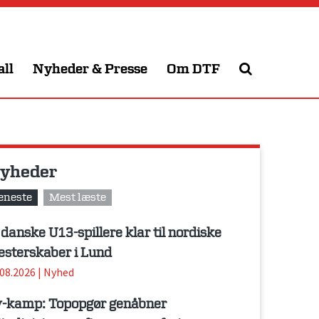
all
Nyheder & Presse
Om DTF
yheder
eneste
Mest læste
 danske U13-spillere klar til nordiske
sterskaber i Lund
.08.2026
|
Nyhed
-kamp: Topopgør genåbner