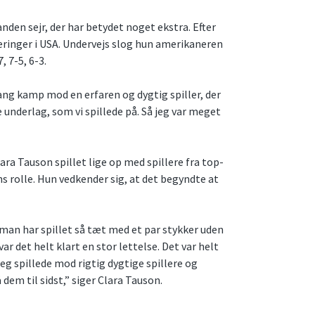
anden sejr, der har betydet noget ekstra. Efter
eringer i USA. Undervejs slog hun amerikaneren
 7-5, 6-3.
lang kamp mod en erfaren og dygtig spiller, der
underlag, som vi spillede på. Så jeg var meget
ara Tauson spillet lige op med spillere fra top-
s rolle. Hun vedkender sig, at det begyndte at
 man har spillet så tæt med et par stykker uden
var det helt klart en stor lettelse. Det var helt
jeg spillede mod rigtig dygtige spillere og
 dem til sidst,” siger Clara Tauson.