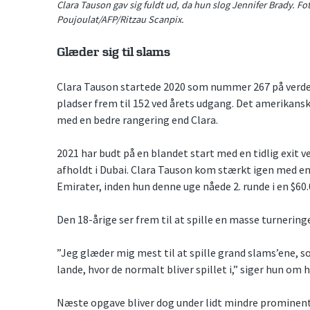
Clara Tauson gav sig fuldt ud, da hun slog Jennifer Brady. Fo
Poujoulat/AFP/Ritzau Scanpix.
Glæder sig til slams
Clara Tauson startede 2020 som nummer 267 på verd
pladser frem til 152 ved årets udgang. Det amerikans
med en bedre rangering end Clara.
2021 har budt på en blandet start med en tidlig exit v
afholdt i Dubai. Clara Tauson kom stærkt igen med en
Emirater, inden hun denne uge nåede 2. runde i en $60.
Den 18-årige ser frem til at spille en masse turneringer
”Jeg glæder mig mest til at spille grand slams’ene, so
lande, hvor de normalt bliver spillet i,” siger hun om
Næste opgave bliver dog under lidt mindre prominente