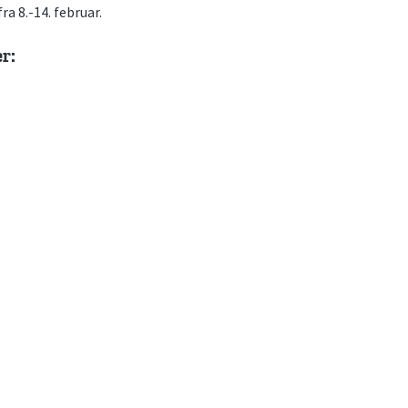
ra 8.-14. februar.
er: