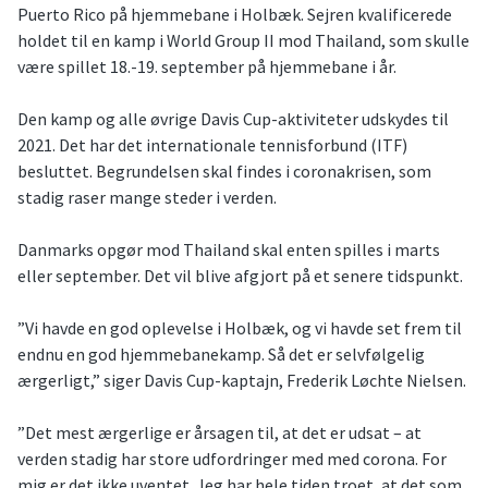
Puerto Rico på hjemmebane i Holbæk. Sejren kvalificerede
holdet til en kamp i World Group II mod Thailand, som skulle
være spillet 18.-19. september på hjemmebane i år.
Den kamp og alle øvrige Davis Cup-aktiviteter udskydes til
2021. Det har det internationale tennisforbund (ITF)
besluttet. Begrundelsen skal findes i coronakrisen, som
stadig raser mange steder i verden.
Danmarks opgør mod Thailand skal enten spilles i marts
eller september. Det vil blive afgjort på et senere tidspunkt.
”Vi havde en god oplevelse i Holbæk, og vi havde set frem til
endnu en god hjemmebanekamp. Så det er selvfølgelig
ærgerligt,” siger Davis Cup-kaptajn, Frederik Løchte Nielsen.
”Det mest ærgerlige er årsagen til, at det er udsat – at
verden stadig har store udfordringer med med corona. For
mig er det ikke uventet. Jeg har hele tiden troet, at det som