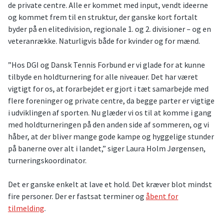
de private centre. Alle er kommet med input, vendt ideerne
og kommet frem til en struktur, der ganske kort fortalt
byder på en elitedivision, regionale 1. og 2. divisioner – og en
veteranrække. Naturligvis både for kvinder og for mænd.
”Hos DGI og Dansk Tennis Forbund er vi glade for at kunne
tilbyde en holdturnering for alle niveauer. Det har været
vigtigt for os, at forarbejdet er gjort i tæt samarbejde med
flere foreninger og private centre, da begge parter er vigtige
i udviklingen af sporten. Nu glæder vi os til at komme i gang
med holdturneringen på den anden side af sommeren, og vi
håber, at der bliver mange gode kampe og hyggelige stunder
på banerne over alt i landet,” siger Laura Holm Jørgensen,
turneringskoordinator.
Det er ganske enkelt at lave et hold. Det kræver blot mindst
fire personer. Der er fastsat terminer og
åbent for
tilmelding
.