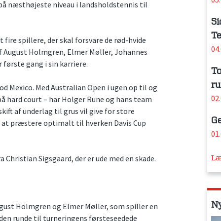
på næsthøjeste niveau i landsholdstennis til
Si
Te
fire spillere, der skal forsvare de rød-hvide
04
 af August Holmgren, Elmer Møller, Johannes
første gang i sin karriere.
To
ru
d Mexico. Med Australian Open i ugen op til og
02
å hard court – har Holger Rune og hans team
ift af underlag til grus vil give for store
Ge
t at præstere optimalt til hverken Davis Cup
01
a Christian Sigsgaard, der er ude med en skade.
Læ
N
ugust Holmgren og Elmer Møller, som spiller en
en runde til turneringens førsteseedede