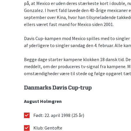
på, at Mexico er uden deres stærkeste kort i double,
Gonzalez. I hvert fald lavede den 40-årige mexicaner e
september over Kina, hvor han tilsyneladende takkede
ellers været fast mand for Mexico siden 2001.
Davis Cup-kampen mod Mexico spilles med to singler l
af yderligere to singler søndag den 4. februar. Alle ka
Begge dage starter kampene klokken 18 dansk tid. De
meddelt, om der produceres tv-signal fra kampene. Me
omstændigheder være til stede og følge opgøret tæ
Danmarks Davis Cup-trup
August Holmgren
Født: 22. april 1998 (25 år)
Klub: Gentofte