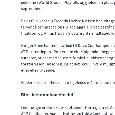
udebane i World Group I Play-offs og gælder en plads 
september.
Davis Cup-kaptajn Frederik Løchte Nielsen har udtaget 
farver på tennisstadion i Guadalajara. Holdet består
Ingildsen og Philip Hjorth. Sidstnævnte er udtaget for 
Holger Rune har meldt afbud til Davis Cup-kampen mo
ATP-turneringen i Rotterdam efterfølgende – begge p
vurderet, at det med de store forskelle i tidszoner og sk
forstyrrelser i sæsonen, og at det ikke vil være mulig
eller efterfølgende.
Frederik Løchte Nielsen har ligeledes måtte se bort fr
Stor hjemmebanefordel
I denne uge er Davis Cup-kaptajnen i Portugal med A
ATP Challenger. August Holmgren tabte knebent i and