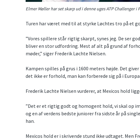
Elmer Møller har set skarp ud i denne uges ATP Challenger i 
Turen har været med til at styrke Løchtes tro på et go
”Vores spillere står rigtig skarpt, synes jeg. De ser g
bliver en stor udfordring. Mest af alt på grund af forh
møder,” siger Frederik Løchte Nielsen.
Kampen spilles på grus i 1600 meters højde. Det giv
det ikke er forhold, man kan forberede sig på i Europa 
Frederik Løchte Nielsen vurderer, at Mexicos hold lig
”Det er et rigtig godt og homogent hold, vi skal op i
og en af verdens bedste juniorer fra sidste år på sing
han.
Mexicos hold er i skrivende stund ikke udtaget. Men Fr