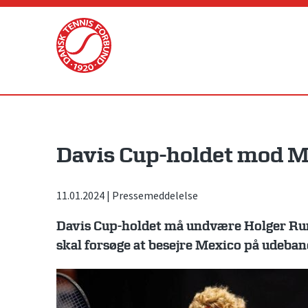
Skip
to
content
Davis Cup-holdet mod M
11.01.2024
|
Pressemeddelelse
Davis Cup-holdet må undvære Holger Run
skal forsøge at besejre Mexico på udebane