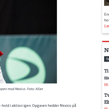
En
hol
Læ
N
S
Ti
me
06
uppen mod Mexico. Foto: Allan
Tv
El
p-hold i aktion igen. Opgaven hedder Mexico på
05