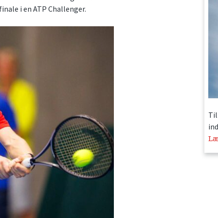
finale i en ATP Challenger.
Ti
in
Læ