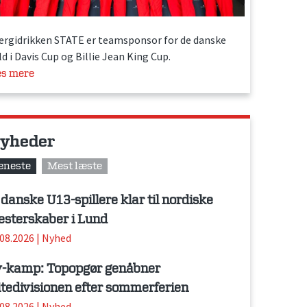
ergidrikken STATE er teamsponsor for de danske
d i Davis Cup og Billie Jean King Cup.
s mere
yheder
eneste
Mest læste
 danske U13-spillere klar til nordiske
sterskaber i Lund
.08.2026
|
Nyhed
-kamp: Topopgør genåbner
itedivisionen efter sommerferien
.08.2026
|
Nyhed