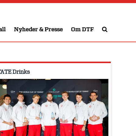
all
Nyheder & Presse
Om DTF
ATE Drinks