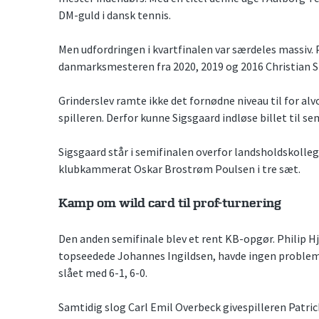
DM-guld i dansk tennis.
Men udfordringen i kvartfinalen var særdeles massiv. 
danmarksmesteren fra 2020, 2019 og 2016 Christian S
Grinderslev ramte ikke det fornødne niveau til for alvo
spilleren. Derfor kunne Sigsgaard indløse billet til se
Sigsgaard står i semifinalen overfor landsholdskolle
klubkammerat Oskar Brostrøm Poulsen i tre sæt.
Kamp om wild card til prof-turnering
Den anden semifinale blev et rent KB-opgør. Philip Hjo
topseedede Johannes Ingildsen, havde ingen problem
slået med 6-1, 6-0.
Samtidig slog Carl Emil Overbeck givespilleren Patric