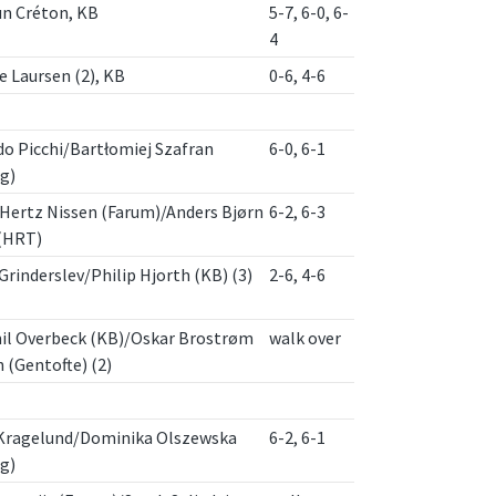
un Créton, KB
5-7, 6-0, 6-
4
e Laursen (2), KB
0-6, 4-6
o Picchi/Bartłomiej Szafran
6-0, 6-1
g)
Hertz Nissen (Farum)/Anders Bjørn
6-2, 6-3
 (HRT)
Grinderslev/Philip Hjorth (KB) (3)
2-6, 4-6
il Overbeck (KB)/Oskar Brostrøm
walk over
 (Gentofte) (2)
 Kragelund/Dominika Olszewska
6-2, 6-1
g)