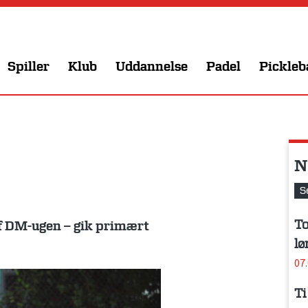
Spiller
Klub
Uddannelse
Padel
Pickleb
N
S
To
af DM-ugen – gik primært
lø
07
Ti