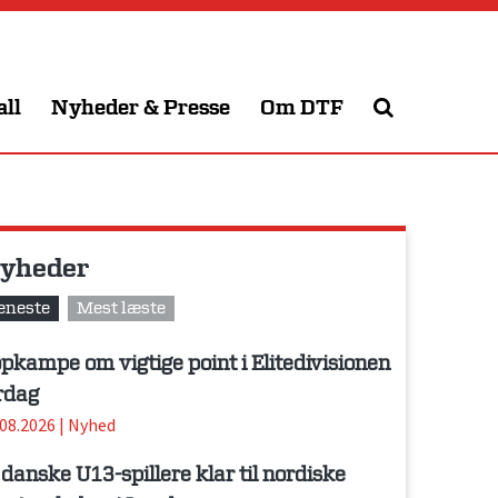
all
Nyheder & Presse
Om DTF
yheder
eneste
Mest læste
pkampe om vigtige point i Elitedivisionen
rdag
.08.2026
|
Nyhed
 danske U13-spillere klar til nordiske