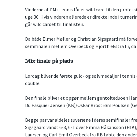
Vinderne af DM i tennis får et wild card til den profess
uge 30. Hvis vinderen allerede er direkte inde i turner
går wild cardet til finalisten.
Da både Elmer Møller og Christian Sigsgaard må forvent
semifinalen mellem Overbeck og Hjorth ekstra lir, da bi
Mix-finale på plads
Lørdag bliver de første guld- og sølvmedaljer i tennis 
double.
Den finale bliver et opgør mellem gentofteduoen Han
Du Pasquier Jensen (KB)/Oskar Brostrøm Poulsen (Ge
Begge par var aldeles suveræne i deres semifinaler fre
Sigsgaard vandt 6-3, 6-1 over Emma Håkansson (HIK)/
Laursen og Carl Emil Overbeck fra KB tabte den anden 