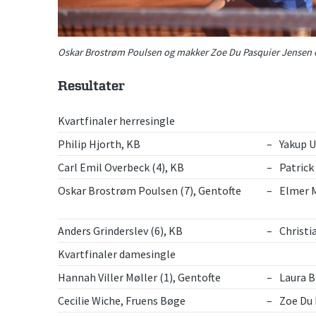
Oskar Brostrøm Poulsen og makker Zoe Du Pasquier Jensen er 
Resultater
Kvartfinaler herresingle
Philip Hjorth, KB
–
Yakup U
Carl Emil Overbeck (4), KB
–
Patrick
Oskar Brostrøm Poulsen (7), Gentofte
–
Elmer M
Anders Grinderslev (6), KB
–
Christi
Kvartfinaler damesingle
Hannah Viller Møller (1), Gentofte
–
Laura B
Cecilie Wiche, Fruens Bøge
–
Zoe Du 