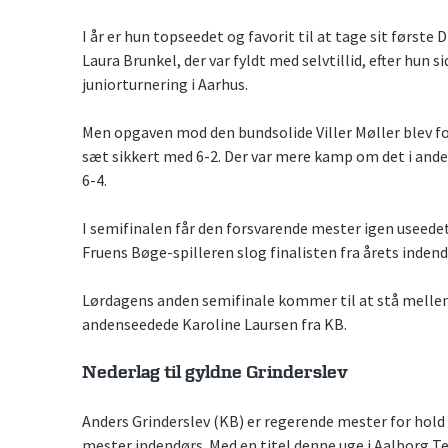
I år er hun topseedet og favorit til at tage sit første 
Laura Brunkel, der var fyldt med selvtillid, efter hun s
juniorturnering i Aarhus.
Men opgaven mod den bundsolide Viller Møller blev for
sæt sikkert med 6-2. Der var mere kamp om det i and
6-4.
I semifinalen får den forsvarende mester igen useede
Fruens Bøge-spilleren slog finalisten fra årets indend
Lørdagens anden semifinale kommer til at stå melle
andenseedede Karoline Laursen fra KB.
Nederlag til gyldne Grinderslev
Anders Grinderslev (KB) er regerende mester for hol
mester indendørs. Med en titel denne uge i Aalborg T