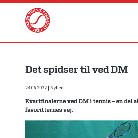
Skip
to
content
Det spidser til ved DM
24.06.2022
|
Nyhed
Kvartfinalerne ved DM i tennis – en del 
favoritternes vej.