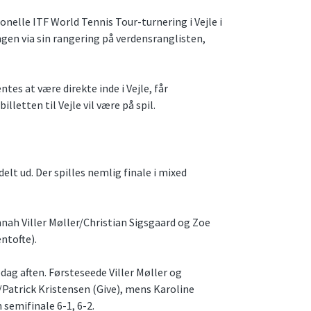
ionelle ITF World Tennis Tour-turnering i Vejle i
ingen via sin rangering på verdensranglisten,
es at være direkte inde i Vejle, får
lletten til Vejle vil være på spil.
delt ud. Der spilles nemlig finale i mixed
nah Viller Møller/Christian Sigsgaard og Zoe
ntofte).
dag aften. Førsteseede Viller Møller og
Patrick Kristensen (Give), mens Karoline
semifinale 6-1, 6-2.