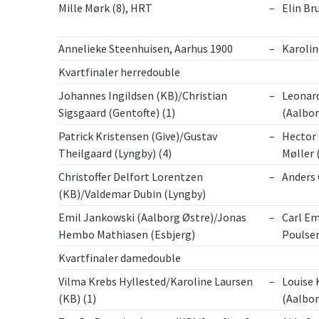
Mille Mørk (8), HRT
–
Elin Br
Annelieke Steenhuisen, Aarhus 1900
–
Karolin
Kvartfinaler herredouble
Johannes Ingildsen (KB)/Christian
–
Leonard
Sigsgaard (Gentofte) (1)
(Aalbor
Patrick Kristensen (Give)/Gustav
–
Hector 
Theilgaard (Lyngby) (4)
Møller
Christoffer Delfort Lorentzen
–
Anders 
(KB)/Valdemar Dubin (Lyngby)
Emil Jankowski (Aalborg Østre)/Jonas
–
Carl Em
Hembo Mathiasen (Esbjerg)
Poulsen
Kvartfinaler damedouble
Vilma Krebs Hyllested/Karoline Laursen
–
Louise
(KB) (1)
(Aalbor