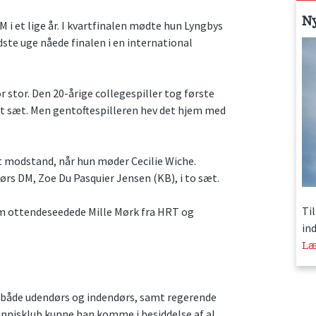
N
DM i et lige år. I kvartfinalen mødte hun Lyngbys
idste uge nåede finalen i en international
 stor. Den 20-årige collegespiller tog første
et sæt. Men gentoftespilleren hev det hjem med
t modstand, når hun møder Cecilie Wiche.
ørs DM, Zoe Du Pasquier Jensen (KB), i to sæt.
Ti
m ottendeseedede Mille Mørk fra HRT og
in
Læ
d både udendørs og indendørs, samt regerende
ennisklub kunne han komme i besiddelse af al