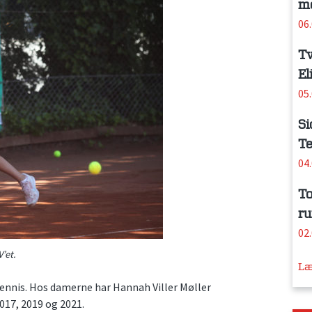
me
06
Tv
El
05
Si
Te
04
To
ru
02
V’et.
Læ
 tennis. Hos damerne har Hannah Viller Møller
2017, 2019 og 2021.