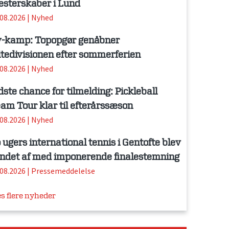
sterskaber i Lund
.08.2026
|
Nyhed
-kamp: Topopgør genåbner
itedivisionen efter sommerferien
.08.2026
|
Nyhed
dste chance for tilmelding: Pickleball
am Tour klar til efterårssæson
.08.2026
|
Nyhed
 ugers international tennis i Gentofte blev
ndet af med imponerende finalestemning
.08.2026
|
Pressemeddelelse
s flere nyheder