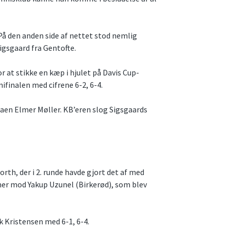
På den anden side af nettet stod nemlig
igsgaard fra Gentofte.
r at stikke en kæp i hjulet på Davis Cup-
mifinalen med cifrene 6-2, 6-4.
gaen Elmer Møller. KB’eren slog Sigsgaards
rth, der i 2. runde havde gjort det af med
er mod Yakup Uzunel (Birkerød), som blev
k Kristensen med 6-1, 6-4.