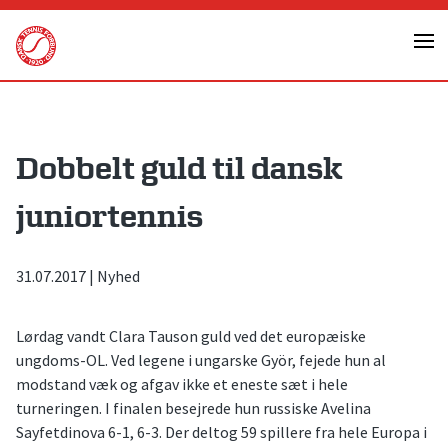
Skip
to
content
Dobbelt guld til dansk
juniortennis
31.07.2017
|
Nyhed
Lørdag vandt Clara Tauson guld ved det europæiske
ungdoms-OL. Ved legene i ungarske Györ, fejede hun al
modstand væk og afgav ikke et eneste sæt i hele
turneringen. I finalen besejrede hun russiske Avelina
Sayfetdinova 6-1, 6-3. Der deltog 59 spillere fra hele Europa i