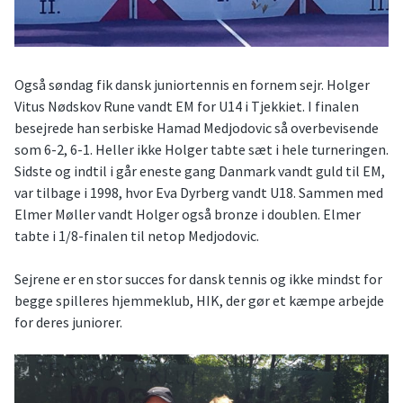
Også søndag fik dansk juniortennis en fornem sejr. Holger
Vitus Nødskov Rune vandt EM for U14 i Tjekkiet. I finalen
besejrede han serbiske Hamad Medjodovic så overbevisende
som 6-2, 6-1. Heller ikke Holger tabte sæt i hele turneringen.
Sidste og indtil i går eneste gang Danmark vandt guld til EM,
var tilbage i 1998, hvor Eva Dyrberg vandt U18. Sammen med
Elmer Møller vandt Holger også bronze i doublen. Elmer
tabte i 1/8-finalen til netop Medjodovic.
Sejrene er en stor succes for dansk tennis og ikke mindst for
begge spilleres hjemmeklub, HIK, der gør et kæmpe arbejde
for deres juniorer.