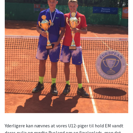
Yderligere kan nævnes at vores U12-piger til hold EM vandt
deres pulje og mødte Rusland om en finaleplads, men det