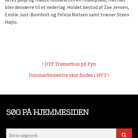
blev desværre til et nederlag. Holdet bestod af Zoe Jensen,
Emilie Just-Bomholt og Felicia Nielsen samt træner Steen
Højlo.
Indlægsnavigation
DTF Trænerhus på Fyn
Danmarksmestre skal findes i HVT
SØG PÅ HJEMMESIDEN