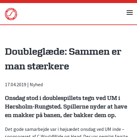
Skip
to
content
Doubleglæde: Sammen er
man stærkere
17.04.2019
|
Nyhed
Onsdag stod i doublespillets tegn ved UM i
Hørsholm-Rungsted. Spillerne nyder at have
en makker på banen, der bakker dem op.
Det gode samarbejde var i højsædet onsdag ved UM inde –
sponsoreret af C WorldWide og Head. Der var nemlig første