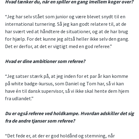
Hvad tænker du, når en spiller en gang imellem koger over?
“Jeg har selv stået som junior og være blevet snydt til en
international turnering. Så jeg kan godt relatere til, at de
har svært ved at håndtere de situationer, og at de har brug
for hjælp. For det kunne jeg altså heller ikke selv den gang.
Det er derfor, at det er vigtigt med en god referee.”
Hvad er dine ambitioner som referee?
“Jeg satser stærk på, at jeg inden for et par år kan komme
på white badge-kursus, som Daniel og Tom har, så vi kan
have én til dansk supervisor, så vi ikke skal hente dem hjem
fra udlandet.”
Du er også referee ved holdkampe. Hvordan adskiller det sig
fra de andre tjanser som referee?
“Det fede er, at der er god holdånd og stemning, når