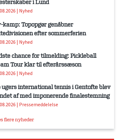
sterskaber i Lund
.08.2026
|
Nyhed
-kamp: Topopgør genåbner
itedivisionen efter sommerferien
.08.2026
|
Nyhed
dste chance for tilmelding: Pickleball
am Tour klar til efterårssæson
.08.2026
|
Nyhed
 ugers international tennis i Gentofte blev
ndet af med imponerende finalestemning
.08.2026
|
Pressemeddelelse
s flere nyheder