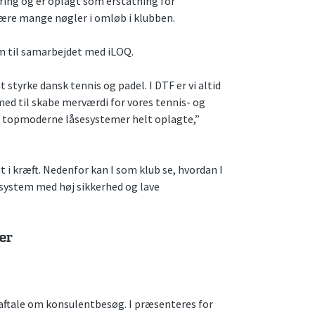
ring og er oplagt som erstatning for
ære mange nøgler i omløb i klubben.
em til samarbejdet med iLOQ.
styrke dansk tennis og padel. I DTF er vi altid
med til skabe merværdi for vores tennis- og
 topmoderne låsesystemer helt oplagte,”
i kræft. Nedenfor kan I som klub se, hvordan I
sesystem med høj sikkerhed og lave
ger
 aftale om konsulentbesøg. I præsenteres for