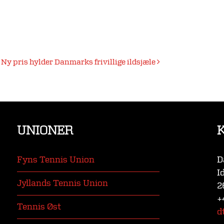
Ny pris hylder Danmarks frivillige ildsjæle
UNIONER
Fyns Tennis Union
D
I
Jyllands Tennis Union
2
+
Tennis Øst
d