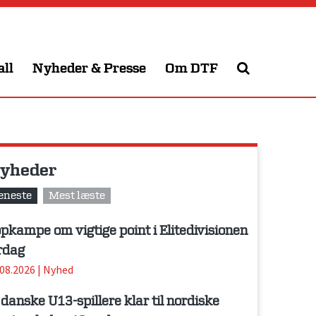
all
Nyheder & Presse
Om DTF
yheder
eneste
Mest læste
pkampe om vigtige point i Elitedivisionen
rdag
.08.2026
|
Nyhed
 danske U13-spillere klar til nordiske