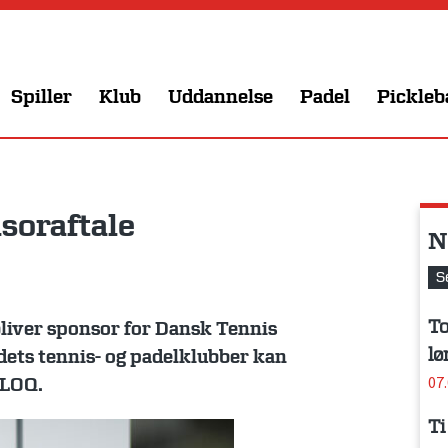
Spiller
Klub
Uddannelse
Padel
Pickleb
soraftale
N
S
To
 bliver sponsor for Dansk Tennis
lø
ndets tennis- og padelklubber kan
07
iLOQ.
Ti