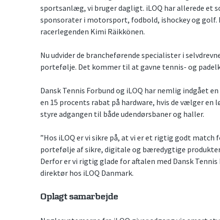
sportsanlæg, vi bruger dagligt. iLOQ har allerede et
sponsorater i motorsport, fodbold, ishockey og golf.
racerlegenden Kimi Räikkönen.
Nu udvider de brancheførende specialister i selvdrev
portefølje. Det kommer til at gavne tennis- og padel
Dansk Tennis Forbund og iLOQ har nemlig indgået en 
en 15 procents rabat på hardware, hvis de vælger en 
styre adgangen til både udendørsbaner og haller.
”Hos iLOQ er vi sikre på, at vi er et rigtig godt matc
portefølje af sikre, digitale og bæredygtige produkte
Derfor er vi rigtig glade for aftalen med Dansk Tennis
direktør hos iLOQ Danmark.
Oplagt samarbejde