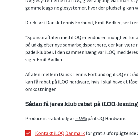
Nøglesystemerne fra iLOQ giver adgang via smart sty
gammeldags nøglesystemer, hvor der pludselig kan v
Direktør i Dansk Tennis Forbund, Emil Bødker, ser fr
”Sponsoraftalen med iLOQ er endnu en mulighed for at 
på udkig efter nye samarbejdspartnere, der kan være 
padelklubber. I den sammenhæng var iLOQ med deres
siger Emil Bødker.
Aftalen mellem Dansk Tennis Forbund og iLOQ er trådt 
kan få rabat på iLOQ hardware, hvis I skal have et lå
omkostninger.
Sådan få jeres klub rabat på iLOQ-løsnin
Producent-rabat udgør
–15%
på iLOQ Hardware:
Kontakt iLOQ Danmark
for gratis uforpligtende