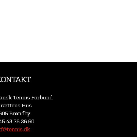
KONTAKT
ansk Tennis Forbund
drættens Hus
605 Brøndby
45 43 26 26 60
tf@tennis.dk