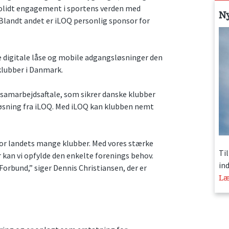
 solidt engagement i sportens verden med
N
 Blandt andet er iLOQ personlig sponsor for
ne digitale låse og mobile adgangsløsninger den
klubber i Danmark.
samarbejdsaftale, som sikrer danske klubber
løsning fra iLOQ. Med iLOQ kan klubben nemt
h for landets mange klubber. Med vores stærke
Ti
r kan vi opfylde den enkelte forenings behov.
in
 Forbund,” siger Dennis Christiansen, der er
Læ