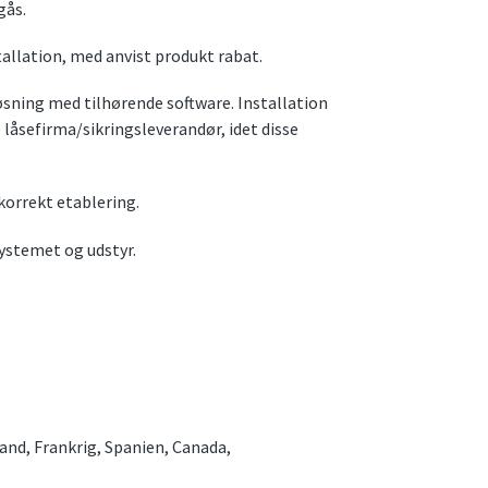
gås.
tallation, med anvist produkt rabat.
løsning med tilhørende software. Installation
 låsefirma/sikringsleverandør, idet disse
 korrekt etablering.
ystemet og udstyr.
land, Frankrig, Spanien, Canada,