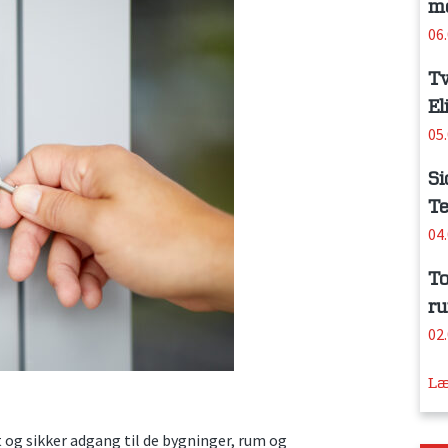
me
06
Tv
El
05
Si
Te
04
To
ru
02
Læ
 og sikker adgang til de bygninger, rum og