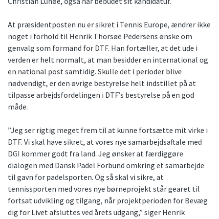
Christian Lunøe, også har bebudet sit kandidatur.
At præsidentposten nu er sikret i Tennis Europe, ændrer ikke
noget i forhold til Henrik Thorsøe Pedersens ønske om
genvalg som formand for DTF. Han fortæller, at det ude i
verden er helt normalt, at man besidder en international og
en national post samtidig. Skulle det i perioder blive
nødvendigt, er den øvrige bestyrelse helt indstillet på at
tilpasse arbejdsfordelingen i DTF’s bestyrelse på en god
måde.
”Jeg ser rigtig meget frem til at kunne fortsætte mit virke i
DTF. Vi skal have sikret, at vores nye samarbejdsaftale med
DGI kommer godt fra land. Jeg ønsker at færdiggøre
dialogen med Dansk Padel Forbund omkring et samarbejde
til gavn for padelsporten. Og så skal vi sikre, at
tennissporten med vores nye børneprojekt står gearet til
fortsat udvikling og tilgang, når projektperioden for Bevæg
dig for Livet afsluttes ved årets udgang,” siger Henrik