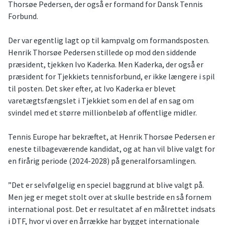
Thorsøe Pedersen, der også er formand for Dansk Tennis
Forbund.
Der var egentlig lagt op til kampvalg om formandsposten.
Henrik Thorsøe Pedersen stillede op mod den siddende
præsident, tjekken Ivo Kaderka. Men Kaderka, der også er
præsident for Tjekkiets tennisforbund, er ikke længere i spil
til posten. Det sker efter, at Ivo Kaderka er blevet
varetægtsfængslet i Tjekkiet som en del af en sag om
svindel med et større millionbeløb af offentlige midler.
Tennis Europe har bekræftet, at Henrik Thorsøe Pedersen er
eneste tilbageværende kandidat, og at han vil blive valgt for
en firårig periode (2024-2028) på generalforsamlingen.
”Det er selvfølgelig en speciel baggrund at blive valgt på.
Men jeg er meget stolt over at skulle bestride en så fornem
international post. Det er resultatet af en målrettet indsats
i DTF, hvor vi over en årrække har bygget internationale