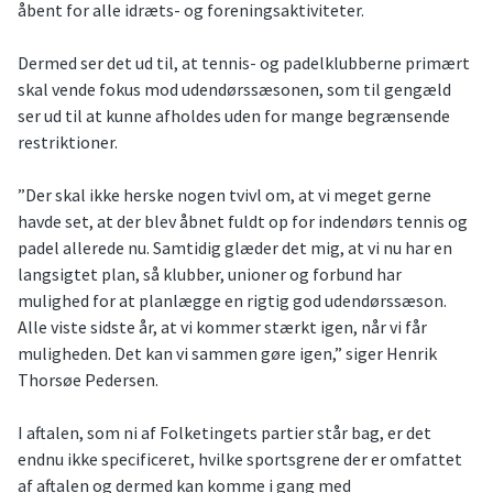
åbent for alle idræts- og foreningsaktiviteter.
Dermed ser det ud til, at tennis- og padelklubberne primært
skal vende fokus mod udendørssæsonen, som til gengæld
ser ud til at kunne afholdes uden for mange begrænsende
restriktioner.
”Der skal ikke herske nogen tvivl om, at vi meget gerne
havde set, at der blev åbnet fuldt op for indendørs tennis og
padel allerede nu. Samtidig glæder det mig, at vi nu har en
langsigtet plan, så klubber, unioner og forbund har
mulighed for at planlægge en rigtig god udendørssæson.
Alle viste sidste år, at vi kommer stærkt igen, når vi får
muligheden. Det kan vi sammen gøre igen,” siger Henrik
Thorsøe Pedersen.
I aftalen, som ni af Folketingets partier står bag, er det
endnu ikke specificeret, hvilke sportsgrene der er omfattet
af aftalen og dermed kan komme i gang med