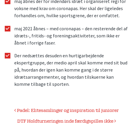
maj åbnes der for indendørs idræt i organiseret regi for
voksne med krav om coronapas. Her skal der ligeledes
forhandles om, hvilke sportsgrene, der er omfattet.
maj 2021 åbnes – med coronapas – den resterende del af
idræts-, fritids- og foreningsaktiviteter, som ikke er
åbnet i forrige faser.
Der nedsættes desuden en hurtigarbejdende
ekspertgruppe, der medio april skal komme med sit bud
på, hvordan der igen kan komme gang i de større
idrætsarrangementer, og hvordan tilskuerne kan
komme tilbage til sporten.
Indlægsnavigation
Padel: Elitesamlinger og inspiration til juniorer
DTF Holdturneringen inde færdigspilles ikke