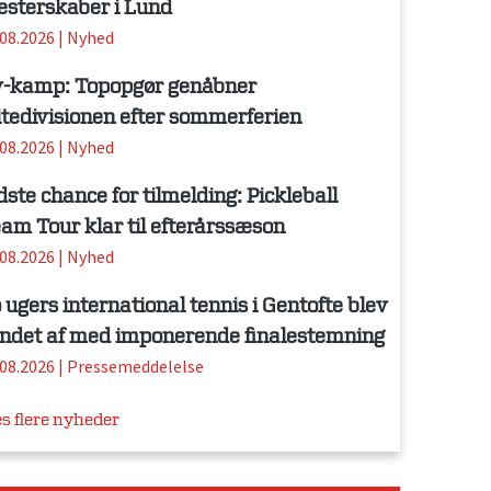
sterskaber i Lund
.08.2026
|
Nyhed
-kamp: Topopgør genåbner
itedivisionen efter sommerferien
.08.2026
|
Nyhed
dste chance for tilmelding: Pickleball
am Tour klar til efterårssæson
.08.2026
|
Nyhed
 ugers international tennis i Gentofte blev
ndet af med imponerende finalestemning
.08.2026
|
Pressemeddelelse
s flere nyheder