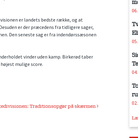
me
06
visionen er landets bedste række, og at
Tv
Desuden er der præcedens fra tidligere sager,
El
ionen. Den seneste sag er fra indendørssæsonen
05
Si
nderholdet vinder uden kamp. Birkerød taber
Te
 højest mulige score.
04
To
ru
02
itedivisionen: Traditionsopgør på skærmen
Læ