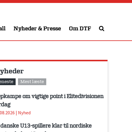
all
Nyheder & Presse
Om DTF
yheder
eneste
Mest læste
pkampe om vigtige point i Elitedivisionen
rdag
.08.2026
|
Nyhed
 danske U13-spillere klar til nordiske