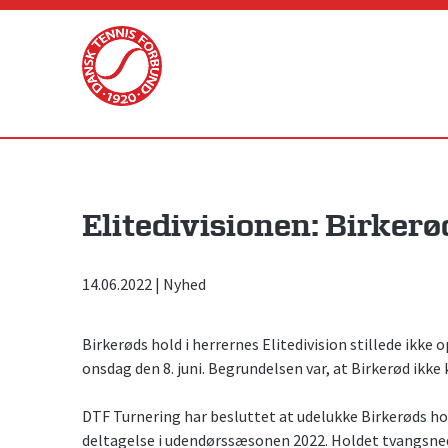
Skip
to
content
Elitedivisionen: Birker
14.06.2022
|
Nyhed
Birkerøds hold i herrernes Elitedivision stillede ikke
onsdag den 8. juni. Begrundelsen var, at Birkerød ikke 
DTF Turnering har besluttet at udelukke Birkerøds hold
deltagelse i udendørssæsonen 2022. Holdet tvangsnedr