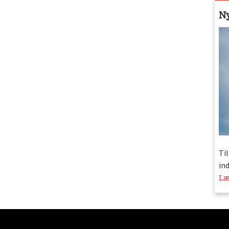
N
Ti
in
Læ