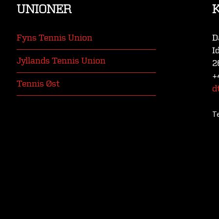
UNIONER
Fyns Tennis Union
D
I
Jyllands Tennis Union
2
+
Tennis Øst
d
T