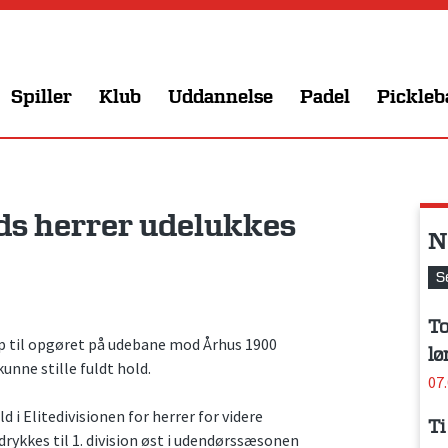
Spiller
Klub
Uddannelse
Padel
Pickleb
øds herrer udelukkes
N
S
To
 op til opgøret på udebane mod Århus 1900
lø
kunne stille fuldt hold.
07
 i Elitedivisionen for herrer for videre
Ti
ykkes til 1. division øst i udendørssæsonen