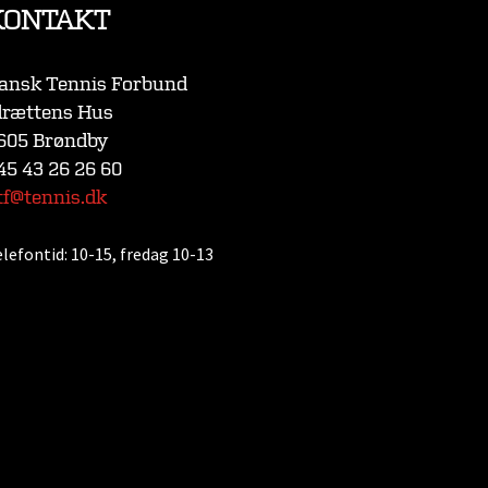
KONTAKT
ansk Tennis Forbund
drættens Hus
605 Brøndby
45 43 26 26 60
tf@tennis.dk
elefontid:
10-15, fredag 10-13