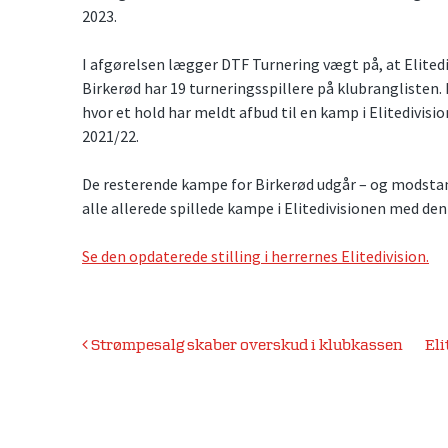
2023.
I afgørelsen lægger DTF Turnering vægt på, at Elitedi
Birkerød har 19 turneringsspillere på klubranglisten. 
hvor et hold har meldt afbud til en kamp i Elitedivis
2021/22.
De resterende kampe for Birkerød udgår – og modsta
alle allerede spillede kampe i Elitedivisionen med den
Se den opdaterede stilling i herrernes Elitedivision.
Indlægsnavigation
Strømpesalg skaber overskud i klubkassen
El