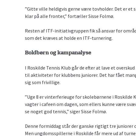
”Gitte ville heldigvis gerne være tovholder. Det er et s
klar på alle fronter,” fortæller Sisse Folmø.
Resten af ITF-initiativgruppen fik så ansvar for omr
som det kræves at holde en ITF-turnering.
Boldbørn og kampanalyse
I Roskilde Tennis Klub går de efter at lave et overskud
til aktiviteter for klubbens juniorer. Det har fået m
sig som frivillige.
”Uge 8 er vinterferieuge for skolebørnene i Roskilde 
vagter i cafeen om dagen, som ellers kunne være svær
se noget god tennis,” siger Sisse Folmø.
Denne formiddag står der ganske rigtigt tre juniorer o
Men ungdomsspillerne i Roskilde får mere ud af turneri