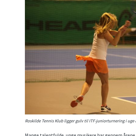
Roskilde Tennis Klub ligger gulv til ITF-juniorturnering i uge 
Mange talentfulde, unge musikere har gennem årene giv