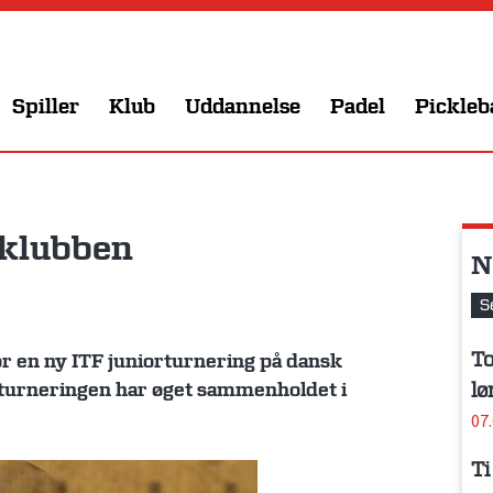
Spiller
Klub
Uddannelse
Padel
Pickleb
 klubben
N
S
To
or en ny ITF juniorturnering på dansk
lø
 turneringen har øget sammenholdet i
07
Ti