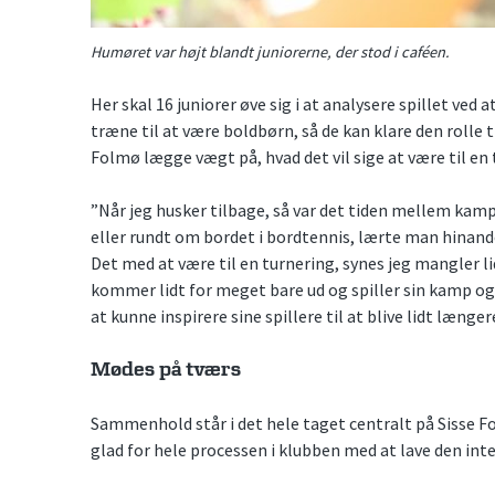
Humøret var højt blandt juniorerne, der stod i caféen.
Her skal 16 juniorer øve sig i at analysere spillet ved
træne til at være boldbørn, så de kan klare den rolle ti
Folmø lægge vægt på, hvad det vil sige at være til en 
”Når jeg husker tilbage, så var det tiden mellem kamp
eller rundt om bordet i bordtennis, lærte man hinande
Det med at være til en turnering, synes jeg mangler lidt,
kommer lidt for meget bare ud og spiller sin kamp og 
at kunne inspirere sine spillere til at blive lidt længer
Mødes på tværs
Sammenhold står i det hele taget centralt på Sisse F
glad for hele processen i klubben med at lave den int