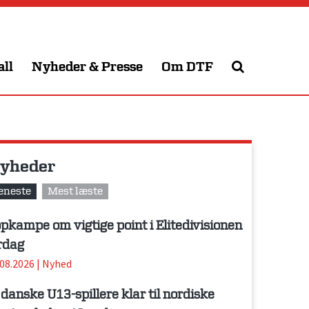
all
Nyheder & Presse
Om DTF
yheder
eneste
Mest læste
pkampe om vigtige point i Elitedivisionen
rdag
.08.2026
|
Nyhed
 danske U13-spillere klar til nordiske