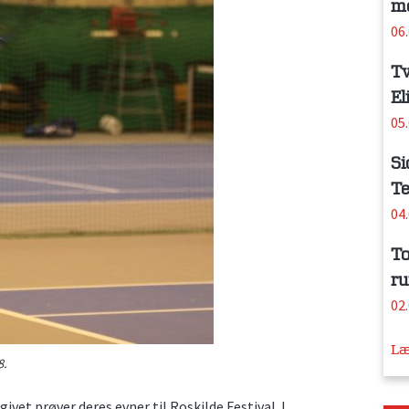
me
06
Tv
El
05
Si
Te
04
To
ru
02
Læ
8.
et prøver deres evner til Roskilde Festival. I