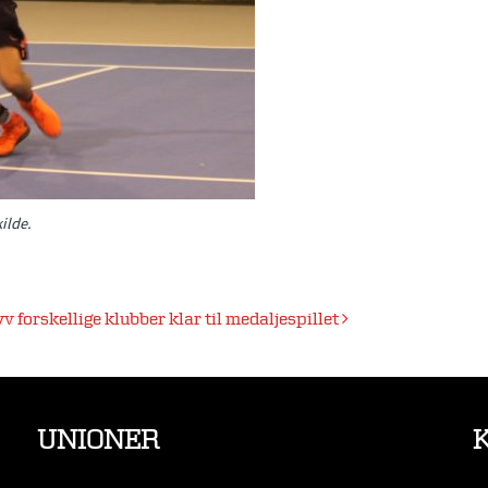
ilde.
v forskellige klubber klar til medaljespillet
UNIONER