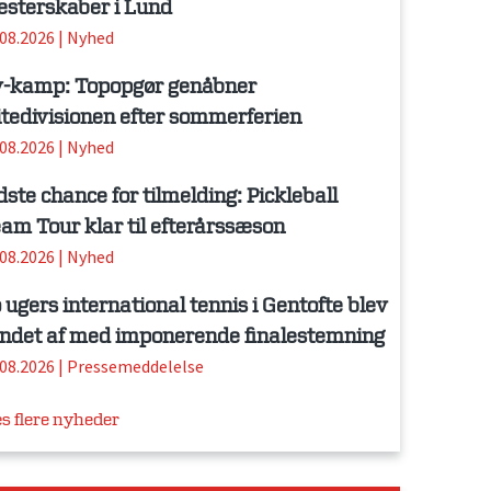
sterskaber i Lund
.08.2026
|
Nyhed
-kamp: Topopgør genåbner
itedivisionen efter sommerferien
.08.2026
|
Nyhed
dste chance for tilmelding: Pickleball
am Tour klar til efterårssæson
.08.2026
|
Nyhed
 ugers international tennis i Gentofte blev
ndet af med imponerende finalestemning
.08.2026
|
Pressemeddelelse
s flere nyheder