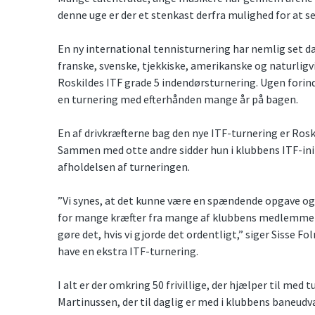
denne uge er der et stenkast derfra mulighed for at 
En ny international tennisturnering har nemlig set da
franske, svenske, tjekkiske, amerikanske og naturligvi
Roskildes ITF grade 5 indendørsturnering. Ugen forin
en turnering med efterhånden mange år på bagen.
En af drivkræfterne bag den nye ITF-turnering er Ros
Sammen med otte andre sidder hun i klubbens ITF-ini
afholdelsen af turneringen.
”Vi synes, at det kunne være en spændende opgave og e
for mange kræfter fra mange af klubbens medlemmer. 
gøre det, hvis vi gjorde det ordentligt,” siger Sisse F
have en ekstra ITF-turnering.
I alt er der omkring 50 frivillige, der hjælper til med 
Martinussen, der til daglig er med i klubbens baneudva