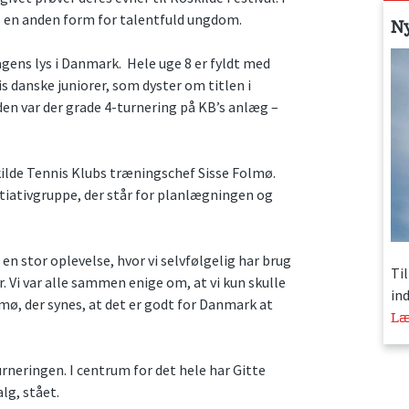
se en anden form for talentfuld ungdom.
N
gens lys i Danmark. Hele uge 8 er fyldt med
s danske juniorer, som dyster om titlen i
den var der grade 4-turnering på KB’s anlæg –
kilde Tennis Klubs træningschef Sisse Folmø.
tiativgruppe, der står for planlægningen og
n stor oplevelse, hvor vi selvfølgelig har brug
Ti
Vi var alle sammen enige om, at vi kun skulle
in
olmø, der synes, at det er godt for Danmark at
Læ
turneringen. I centrum for det hele har Gitte
lg, stået.