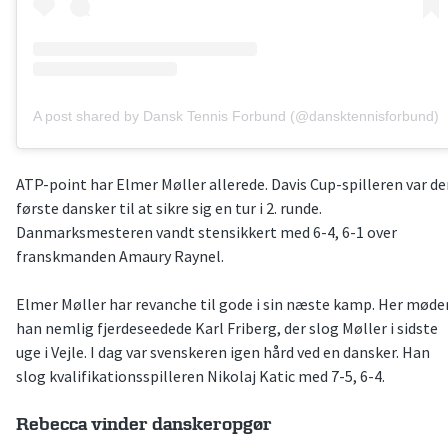
A post shared by Dansk Tennis Forbund (@dansktennisforbund)
ATP-point har Elmer Møller allerede. Davis Cup-spilleren var d
første dansker til at sikre sig en tur i 2. runde.
Danmarksmesteren vandt stensikkert med 6-4, 6-1 over
franskmanden Amaury Raynel.
Elmer Møller har revanche til gode i sin næste kamp. Her møde
han nemlig fjerdeseedede Karl Friberg, der slog Møller i sidste
uge i Vejle. I dag var svenskeren igen hård ved en dansker. Han
slog kvalifikationsspilleren Nikolaj Katic med 7-5, 6-4.
Rebecca vinder danskeropgør