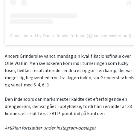
A post shared by Dansk Tennis Forbund (@dansktennisforbund)
Anders Grinderslev vandt mandag sin kvalifikationsfinale over
Olle Wallin. Men svenskeren kom ind i turneringen som lucky
loser, hvilket resultaterede i endnu et opgør. I en kamp, der var
meget lig begivenhederne fra dagen inden, var Grinderslev bed
og vandt med 6-4, 6-3.
Den indendørs danmarksmester kaldte det efterfølgende en
drengedrøm, der var gået i opfyldelse, fordi han i en alder af 28
kunne sætte sit første ATP-point ind på kontoen.
Artiklen fortsætter under Instagram-opslaget.