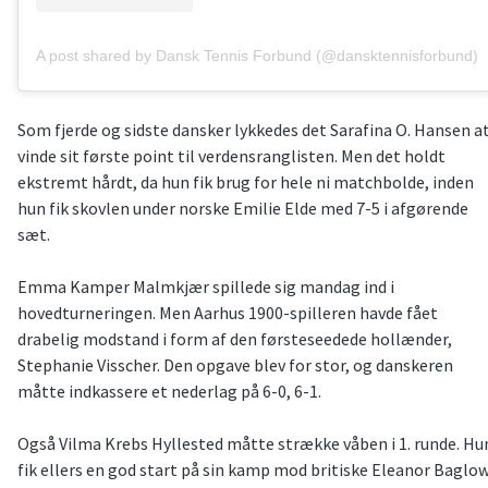
A post shared by Dansk Tennis Forbund (@dansktennisforbund)
Som fjerde og sidste dansker lykkedes det Sarafina O. Hansen a
vinde sit første point til verdensranglisten. Men det holdt
ekstremt hårdt, da hun fik brug for hele ni matchbolde, inden
hun fik skovlen under norske Emilie Elde med 7-5 i afgørende
sæt.
Emma Kamper Malmkjær spillede sig mandag ind i
hovedturneringen. Men Aarhus 1900-spilleren havde fået
drabelig modstand i form af den førsteseedede hollænder,
Stephanie Visscher. Den opgave blev for stor, og danskeren
måtte indkassere et nederlag på 6-0, 6-1.
Også Vilma Krebs Hyllested måtte strække våben i 1. runde. Hu
fik ellers en god start på sin kamp mod britiske Eleanor Baglo