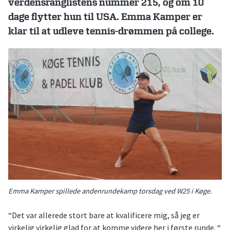
verdensranglistens nummer 215, og om 10
dage flytter hun til USA. Emma Kamper er
klar til at udleve tennis-drømmen på college.
Emma Kamper spillede andenrundekamp torsdag ved W25 i Køge.
“Det var allerede stort bare at kvalificere mig, så jeg er
virkelig virkelig glad for at komme videre her i første runde. “