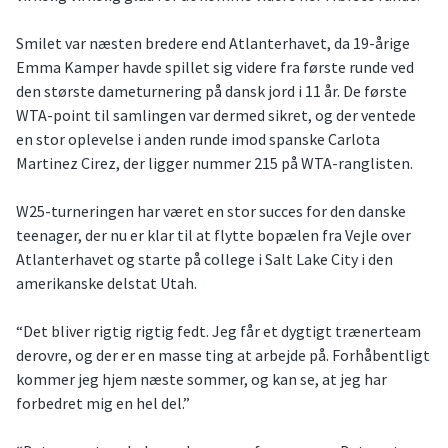
Smilet var næsten bredere end Atlanterhavet, da 19-årige
Emma Kamper havde spillet sig videre fra første runde ved
den største dameturnering på dansk jord i 11 år. De første
WTA-point til samlingen var dermed sikret, og der ventede
en stor oplevelse i anden runde imod spanske Carlota
Martinez Cirez, der ligger nummer 215 på WTA-ranglisten.
W25-turneringen har været en stor succes for den danske
teenager, der nu er klar til at flytte bopælen fra Vejle over
Atlanterhavet og starte på college i Salt Lake City i den
amerikanske delstat Utah.
“Det bliver rigtig rigtig fedt. Jeg får et dygtigt trænerteam
derovre, og der er en masse ting at arbejde på. Forhåbentligt
kommer jeg hjem næste sommer, og kan se, at jeg har
forbedret mig en hel del.”