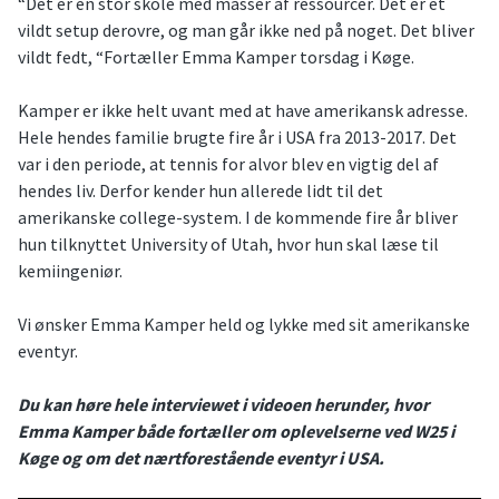
“Det er en stor skole med masser af ressourcer. Det er et
vildt setup derovre, og man går ikke ned på noget. Det bliver
vildt fedt, “Fortæller Emma Kamper torsdag i Køge.
Kamper er ikke helt uvant med at have amerikansk adresse.
Hele hendes familie brugte fire år i USA fra 2013-2017. Det
var i den periode, at tennis for alvor blev en vigtig del af
hendes liv. Derfor kender hun allerede lidt til det
amerikanske college-system. I de kommende fire år bliver
hun tilknyttet University of Utah, hvor hun skal læse til
kemiingeniør.
Vi ønsker Emma Kamper held og lykke med sit amerikanske
eventyr.
Du kan høre hele interviewet i videoen herunder, hvor
Emma Kamper både fortæller om oplevelserne ved W25 i
Køge og om det nærtforestående eventyr i USA.