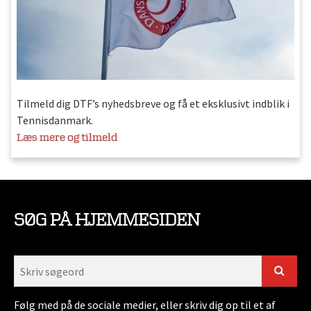
Tilmeld dig DTF’s nyhedsbreve og få et eksklusivt indblik i
Tennisdanmark.
Læs mere og tilmeld
SØG PÅ HJEMMESIDEN
Følg med på de sociale medier, eller skriv dig op til et af