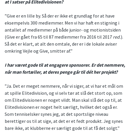
at I satser på Elitedivisionen?
”Give er en lille by. Så der er ikke et grundlag for at have
eksempelvis 300 medlemmer. Men vi har haft en stigning i
antallet af medlemmer på både junior- og motionistsiden
(Give er gået fra 65 til 87 medlemmer fra 2016 til 2017
red.
).
Så det er klart, at alt den omtale, der er i de lokale aviser
omkring Vejle og Give, smitter af.”
I har været gode til at engagere sponsorer. Er det nemmere,
når man fortæller, at deres penge går til dét her projekt?
”Ja. Det er meget nemmere, når vi siger, at vi har et mål om
at spille Elitedivision, og vi selv tør at slå det stort op, som
om Elitedivisionen er noget vildt. Man skal slå det op til, at
Elitedivisionen er noget helt særligt, hvilket det også er.
Som tenniselsker synes jeg, at det sportslige niveau
berettiger os til at sige, at det er et fedt produkt. Jeg synes
bare ikke, at klubberne er særligt gode til at få det solgt.”