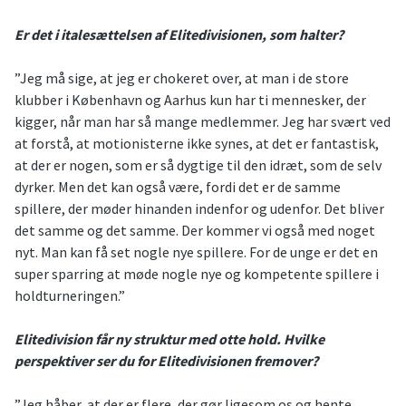
Er det i italesættelsen af Elitedivisionen, som halter?
”Jeg må sige, at jeg er chokeret over, at man i de store
klubber i København og Aarhus kun har ti mennesker, der
kigger, når man har så mange medlemmer. Jeg har svært ved
at forstå, at motionisterne ikke synes, at det er fantastisk,
at der er nogen, som er så dygtige til den idræt, som de selv
dyrker. Men det kan også være, fordi det er de samme
spillere, der møder hinanden indenfor og udenfor. Det bliver
det samme og det samme. Der kommer vi også med noget
nyt. Man kan få set nogle nye spillere. For de unge er det en
super sparring at møde nogle nye og kompetente spillere i
holdturneringen.”
Elitedivision får ny struktur med otte hold. Hvilke
perspektiver ser du for Elitedivisionen fremover?
”Jeg håber, at der er flere, der gør ligesom os og hente