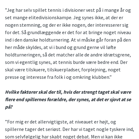
”Jeg har selv spillet tennis i divisioner vest på i mange år og
set mange elitedivisionskampe. Jeg synes ikke, at der er
nogen stemning, og der er ikke nogen, der interesserer sig
for det. Så grundlæggende er det for at bringe noget niveau
ind i den danske holdturnering. At vi måske går foran på den
her måde skyldes, at vi i bund og grund gerne vil løfte
holdturneringen, så det matcher alle de andre idrætsgrene,
som vi egentlig synes, at tennis burde være bedre end. Der
skal være tilskuere, tilskuerpladser, forplejning, noget
presse og interesse fra folk i og omkring klubben.”
Hvilke faktorer skal der til, hvis der strengt taget skal være
flere end spillernes forældre, der synes, at det er sjovt at se
på?
”For mig er det allervigtigste, at niveauet er højt, og
spillerne tager det seriøst. Der har vi taget nogle tyskere ind,
som selvfølgelig har skabt noget debat. Men vi kan ikke