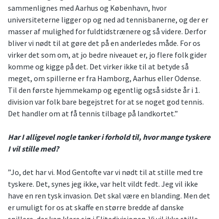
sammenlignes med Aarhus og København, hvor
universiteterne ligger op og ned ad tennisbanerne, og der er
masser af mulighed for fuldtidstrænere og så videre. Derfor
bliver vi nødt til at gøre det på en anderledes måde. For os
virker det som om, at jo bedre niveauet er, jo flere folk gider
komme og kigge på det. Det virker ikke til at betyde så
meget, om spillerne er fra Hamborg, Aarhus eller Odense.
Til den første hjemmekamp og egentlig også sidste år i 1.
division var folk bare begejstret for at se noget god tennis.
Det handler om at få tennis tilbage på landkortet.”
Har I alligevel nogle tanker i forhold til, hvor mange tyskere
I vil stille med?
”Jo, det har vi. Mod Gentofte var vi nødt til at stille med tre
tyskere. Det, synes jeg ikke, var helt vildt fedt. Jeg vil ikke
have en ren tysk invasion. Det skal være en blanding. Men det
er umuligt for os at skaffe en større bredde af danske