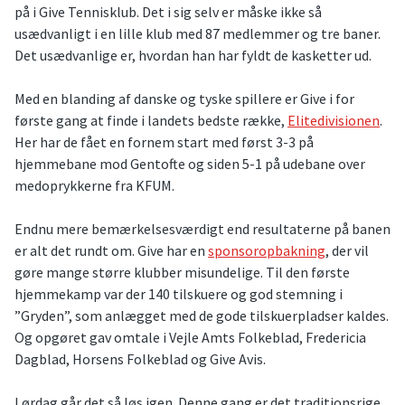
på i Give Tennisklub. Det i sig selv er måske ikke så
usædvanligt i en lille klub med 87 medlemmer og tre baner.
Det usædvanlige er, hvordan han har fyldt de kasketter ud.
Med en blanding af danske og tyske spillere er Give i for
første gang at finde i landets bedste række,
Elitedivisionen
.
Her har de fået en fornem start med først 3-3 på
hjemmebane mod Gentofte og siden 5-1 på udebane over
medoprykkerne fra KFUM.
Endnu mere bemærkelsesværdigt end resultaterne på banen
er alt det rundt om. Give har en
sponsoropbakning
, der vil
gøre mange større klubber misundelige. Til den første
hjemmekamp var der 140 tilskuere og god stemning i
”Gryden”, som anlægget med de gode tilskuerpladser kaldes.
Og opgøret gav omtale i Vejle Amts Folkeblad, Fredericia
Dagblad, Horsens Folkeblad og Give Avis.
Lørdag går det så løs igen. Denne gang er det traditionsrige