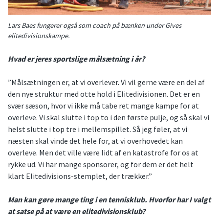
Lars Baes fungerer også som coach på bænken under Gives
elitedivisionskampe.
Hvad er jeres sportslige målsætning i år?
”Målsætningen er, at vi overlever. Vi vil gerne være en del af
den nye struktur med otte hold i Elitedivisionen. Det er en
svær sæson, hvor vi ikke må tabe ret mange kampe for at
overleve. Vi skal slutte i top to i den første pulje, og så skal vi
helst slutte i top tre i mellemspillet. Så jeg føler, at vi
næsten skal vinde det hele for, at vi overhovedet kan
overleve. Men det ville være lidt af en katastrofe for os at
rykke ud. Vi har mange sponsorer, og for dem er det helt
klart Elitedivisions-stemplet, der trækker.”
Man kan gøre mange ting i en tennisklub. Hvorfor har I valgt
at satse på at være en elitedivisionsklub?