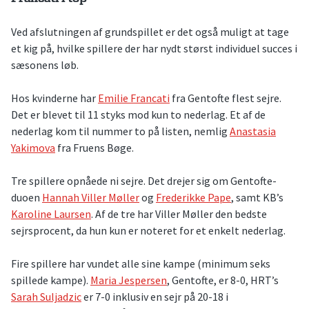
Ved afslutningen af grundspillet er det også muligt at tage
et kig på, hvilke spillere der har nydt størst individuel succes i
sæsonens løb.
Hos kvinderne har
Emilie Francati
fra Gentofte flest sejre.
Det er blevet til 11 styks mod kun to nederlag. Et af de
nederlag kom til nummer to på listen, nemlig
Anastasia
Yakimova
fra Fruens Bøge.
Tre spillere opnåede ni sejre. Det drejer sig om Gentofte-
duoen
Hannah Viller Møller
og
Frederikke Pape
, samt KB’s
Karoline Laursen
. Af de tre har Viller Møller den bedste
sejrsprocent, da hun kun er noteret for et enkelt nederlag.
Fire spillere har vundet alle sine kampe (minimum seks
spillede kampe).
Maria Jespersen
, Gentofte, er 8-0, HRT’s
Sarah Suljadzic
er 7-0 inklusiv en sejr på 20-18 i