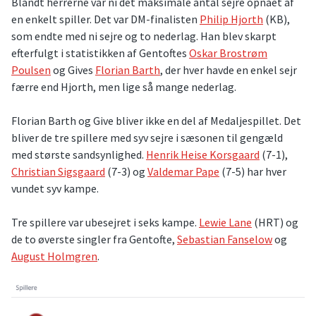
Blandt herrerne var ni det maksimale antal sejre opnået af
en enkelt spiller. Det var DM-finalisten
Philip Hjorth
(KB),
som endte med ni sejre og to nederlag. Han blev skarpt
efterfulgt i statistikken af Gentoftes
Oskar Brostrøm
Poulsen
og Gives
Florian Barth
, der hver havde en enkel sejr
færre end Hjorth, men lige så mange nederlag.
Florian Barth og Give bliver ikke en del af Medaljespillet. Det
bliver de tre spillere med syv sejre i sæsonen til gengæld
med største sandsynlighed.
Henrik Heise Korsgaard
(7-1),
Christian Sigsgaard
(7-3) og
Valdemar Pape
(7-5) har hver
vundet syv kampe.
Tre spillere var ubesejret i seks kampe.
Lewie Lane
(HRT) og
de to øverste singler fra Gentofte,
Sebastian Fanselow
og
August Holmgren
.