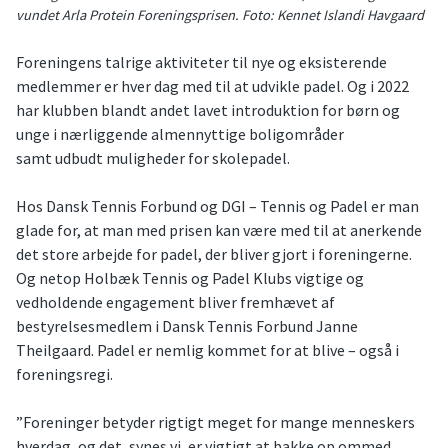
vundet Arla Protein Foreningsprisen. Foto: Kennet Islandi Havgaard
Foreningens talrige aktiviteter til nye og eksisterende
medlemmer er hver dag med til at udvikle padel. Og i 2022
har klubben blandt andet lavet introduktion for børn og
unge i nærliggende almennyttige boligområder
samt udbudt muligheder for skolepadel.
Hos Dansk Tennis Forbund og DGI – Tennis og Padel er man
glade for, at man med prisen kan være med til at anerkende
det store arbejde for padel, der bliver gjort i foreningerne.
Og netop Holbæk Tennis og Padel Klubs vigtige og
vedholdende engagement bliver fremhævet af
bestyrelsesmedlem i Dansk Tennis Forbund Janne
Theilgaard. Padel er nemlig kommet for at blive – også i
foreningsregi.
”Foreninger betyder rigtigt meget for mange menneskers
hverdag, og det, synes vi, er vigtigt at bakke op ommed