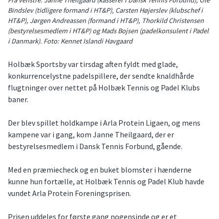
Fra venstre: Janne Theilgaard (kasserer i Dansk Tennis Forbund), Ole
Bindslev (tidligere formand i HT&P), Carsten Højerslev (klubschef i
HT&P), Jørgen Andreassen (formand i HT&P), Thorkild Christensen
(bestyrelsesmedlem i HT&P) og Mads Bojsen (padelkonsulent i Padel
i Danmark). Foto: Kennet Islandi Havgaard
Holbæk Sportsby var tirsdag aften fyldt med glade,
konkurrencelystne padelspillere, der sendte knaldhårde
flugtninger over nettet på Holbæk Tennis og Padel Klubs
baner.
Der blev spillet holdkampe i Arla Protein Ligaen, og mens
kampene var i gang, kom Janne Theilgaard, der er
bestyrelsesmedlem i Dansk Tennis Forbund, gående.
Med en præmiecheck og en buket blomster i hænderne
kunne hun fortælle, at Holbæk Tennis og Padel Klub havde
vundet Arla Protein Foreningsprisen.
Prisen uddeles for første gang nogensinde og er et