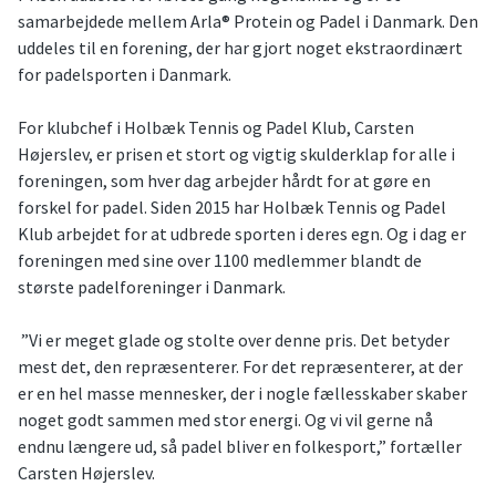
samarbejdede mellem Arla® Protein og Padel i Danmark. Den
uddeles til en forening, der har gjort noget ekstraordinært
for padelsporten i Danmark.
For klubchef i Holbæk Tennis og Padel Klub, Carsten
Højerslev, er prisen et stort og vigtig skulderklap for alle i
foreningen, som hver dag arbejder hårdt for at gøre en
forskel for padel. Siden 2015 har Holbæk Tennis og Padel
Klub arbejdet for at udbrede sporten i deres egn. Og i dag er
foreningen med sine over 1100 medlemmer blandt de
største padelforeninger i Danmark.
”Vi er meget glade og stolte over denne pris. Det betyder
mest det, den repræsenterer. For det repræsenterer, at der
er en hel masse mennesker, der i nogle fællesskaber skaber
noget godt sammen med stor energi. Og vi vil gerne nå
endnu længere ud, så padel bliver en folkesport,” fortæller
Carsten Højerslev.