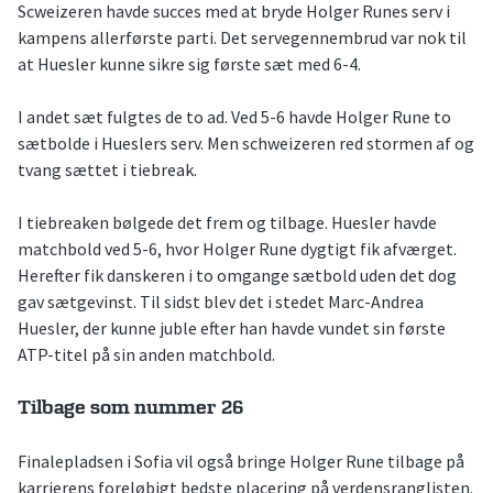
Scweizeren havde succes med at bryde Holger Runes serv i
kampens allerførste parti. Det servegennembrud var nok til
at Huesler kunne sikre sig første sæt med 6-4.
I andet sæt fulgtes de to ad. Ved 5-6 havde Holger Rune to
sætbolde i Hueslers serv. Men schweizeren red stormen af og
tvang sættet i tiebreak.
I tiebreaken bølgede det frem og tilbage. Huesler havde
matchbold ved 5-6, hvor Holger Rune dygtigt fik afværget.
Herefter fik danskeren i to omgange sætbold uden det dog
gav sætgevinst. Til sidst blev det i stedet Marc-Andrea
Huesler, der kunne juble efter han havde vundet sin første
ATP-titel på sin anden matchbold.
Tilbage som nummer 26
Finalepladsen i Sofia vil også bringe Holger Rune tilbage på
karrierens foreløbigt bedste placering på verdensranglisten.