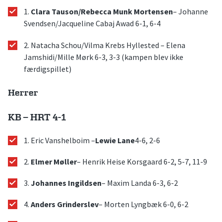
1.
Clara Tauson/Rebecca Munk Mortensen
– Johanne
Svendsen/Jacqueline Cabaj Awad 6-1, 6-4
2. Natacha Schou/Vilma Krebs Hyllested – Elena
Jamshidi/Mille Mørk 6-3, 3-3 (kampen blev ikke
færdigspillet)
Herrer
KB – HRT 4-1
1. Eric Vanshelboim –
Lewie Lane
4-6, 2-6
2.
Elmer Møller
– Henrik Heise Korsgaard 6-2, 5-7, 11-9
3.
Johannes Ingildsen
– Maxim Landa 6-3, 6-2
4.
Anders Grinderslev
– Morten Lyngbæk 6-0, 6-2