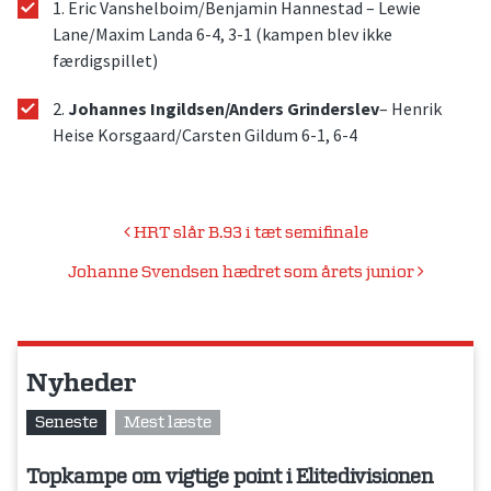
1. Eric Vanshelboim/Benjamin Hannestad – Lewie
Lane/Maxim Landa 6-4, 3-1 (kampen blev ikke
færdigspillet)
2.
Johannes Ingildsen/Anders Grinderslev
– Henrik
Heise Korsgaard/Carsten Gildum 6-1, 6-4
Indlægsnavigation
HRT slår B.93 i tæt semifinale
Johanne Svendsen hædret som årets junior
Nyheder
Seneste
Mest læste
Topkampe om vigtige point i Elitedivisionen