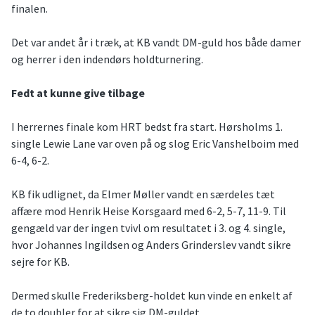
finalen.
Det var andet år i træk, at KB vandt DM-guld hos både damer
og herrer i den indendørs holdturnering.
Fedt at kunne give tilbage
I herrernes finale kom HRT bedst fra start. Hørsholms 1.
single Lewie Lane var oven på og slog Eric Vanshelboim med
6-4, 6-2.
KB fik udlignet, da Elmer Møller vandt en særdeles tæt
affære mod Henrik Heise Korsgaard med 6-2, 5-7, 11-9. Til
gengæld var der ingen tvivl om resultatet i 3. og 4. single,
hvor Johannes Ingildsen og Anders Grinderslev vandt sikre
sejre for KB.
Dermed skulle Frederiksberg-holdet kun vinde en enkelt af
de to doubler for at sikre sig DM-guldet.