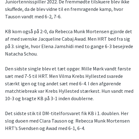
Juniortennisspiller 2022. De fremmødte tilskuere blev ikke
skuffede, da de blev vidne til en fremragende kamp, hvor
Tauson vandt med 6-2, 7-6.
KB kom også på 2-0, da Rebecca Munk Mortensen gjorde det
af med svenske Jacqueline Cabaj Awad. Men HRT bed fra sig
på 3. single, hvor Elena Jamshidi med to gange 6-3 besejrede
Natacha Schou.
Den sidste single blev et tæt opgør. Mille Mørk vandt første
sæt med 7-5 til HRT. Men Vilma Krebs Hyllested svarede
stærkt igen og tog andet sæt med 6-4. I den afgørende
matchtiebreak var Krebs Hyllested stærkest. Hun vandt med
10-3 og bragte KB på 3-1 inden doublerne.
Det sidste stik til DM-titelforsvaret fik KB i 1. doublen. Her
slog duoen med Clara Tauson og Rebecca Munk Mortensen
HRT’s Svendsen og Awad med 6-1, 6-4.