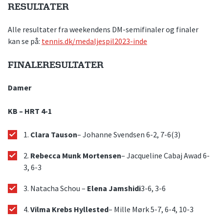
RESULTATER
Alle resultater fra weekendens DM-semifinaler og finaler
kan se på:
tennis.dk/medaljespil2023-inde
FINALERESULTATER
Damer
KB – HRT 4-1
1.
Clara Tauson
– Johanne Svendsen 6-2, 7-6(3)
2.
Rebecca Munk Mortensen
– Jacqueline Cabaj Awad 6-
3, 6-3
3. Natacha Schou –
Elena Jamshidi
3-6, 3-6
4.
Vilma Krebs Hyllested
– Mille Mørk 5-7, 6-4, 10-3