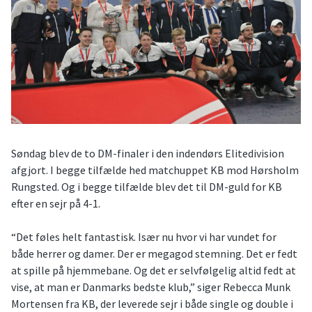
Søndag blev de to DM-finaler i den indendørs Elitedivision
afgjort. I begge tilfælde hed matchuppet KB mod Hørsholm
Rungsted. Og i begge tilfælde blev det til DM-guld for KB
efter en sejr på 4-1.
“Det føles helt fantastisk. Især nu hvor vi har vundet for
både herrer og damer. Der er megagod stemning. Det er fedt
at spille på hjemmebane. Og det er selvfølgelig altid fedt at
vise, at man er Danmarks bedste klub,” siger Rebecca Munk
Mortensen fra KB, der leverede sejr i både single og double i