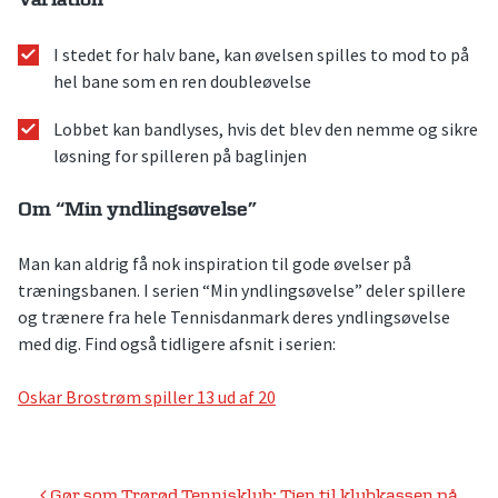
I stedet for halv bane, kan øvelsen spilles to mod to på
hel bane som en ren doubleøvelse
Lobbet kan bandlyses, hvis det blev den nemme og sikre
løsning for spilleren på baglinjen
Om “Min yndlingsøvelse”
Man kan aldrig få nok inspiration til gode øvelser på
træningsbanen. I serien “Min yndlingsøvelse” deler spillere
og trænere fra hele Tennisdanmark deres yndlingsøvelse
med dig. Find også tidligere afsnit i serien:
Oskar Brostrøm spiller 13 ud af 20
Gør som Trørød Tennisklub: Tjen til klubkassen på