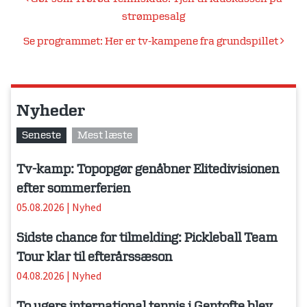
Indlægsnavigation
strømpesalg
Se programmet: Her er tv-kampene fra grundspillet
Nyheder
Seneste
Mest læste
Tv-kamp: Topopgør genåbner Elitedivisionen
efter sommerferien
05.08.2026
|
Nyhed
Sidste chance for tilmelding: Pickleball Team
Tour klar til efterårssæson
04.08.2026
|
Nyhed
To ugers international tennis i Gentofte blev