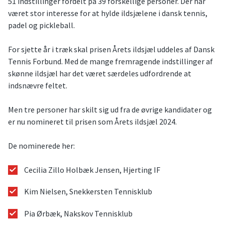
51 indstillinger fordelt på 39 forskellige personer. Der har
været stor interesse for at hylde ildsjælene i dansk tennis,
padel og pickleball.
For sjette år i træk skal prisen Årets ildsjæl uddeles af Dansk
Tennis Forbund. Med de mange fremragende indstillinger af
skønne ildsjæl har det været særdeles udfordrende at
indsnævre feltet.
Men tre personer har skilt sig ud fra de øvrige kandidater og
er nu nomineret til prisen som Årets ildsjæl 2024.
De nominerede her:
Cecilia Zillo Holbæk Jensen, Hjerting IF
Kim Nielsen, Snekkersten Tennisklub
Pia Ørbæk, Nakskov Tennisklub