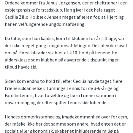
Ordene kommer fra Janus Jørgensen, der er cheftræner i den
esbjergensiske forstadsklub. Han giver i det hele taget
Cecilia Zillo Holbæk Jensen meget af æren for, at Hjerting
har en velfungerende ungdomsafdeling.
Da Cille, som hun kaldes, kom til klubben for år tilbage, var
der ikke meget gang i ungdomsafdelingen. Det blev der lavet
om på. Først blev der stablet et U10-hold på benene. En
aldersklasse som klubben på daværende tidspunkt ingen
tilbud havde tid.
Siden kom endnu to hold til, efter Cecilia havde taget flere
træneruddannelser: Tumlinge Tennis for de 3-6-årige og
Familietennis, hvor forældre og børn træner sammen i
opvarmning og derefter spiller tennis sideløbende.
Hendes opmærksomhed og imødekommenhed over for dem,
der måske ikke har det samme som andre, hvad enten det er
socialt eller økonomisk, skaber et inkluderende miljø på