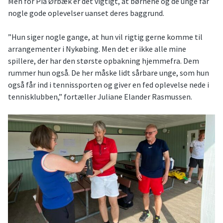
Men for Pia Ørbæk er det vigtigt, at børnene og de unge får
nogle gode oplevelser uanset deres baggrund.
”Hun siger nogle gange, at hun vil rigtig gerne komme til
arrangementer i Nykøbing. Men det er ikke alle mine
spillere, der har den største opbakning hjemmefra. Dem
rummer hun også. De her måske lidt sårbare unge, som hun
også får ind i tennissporten og giver en fed oplevelse nede i
tennisklubben,” fortæller Juliane Elander Rasmussen.