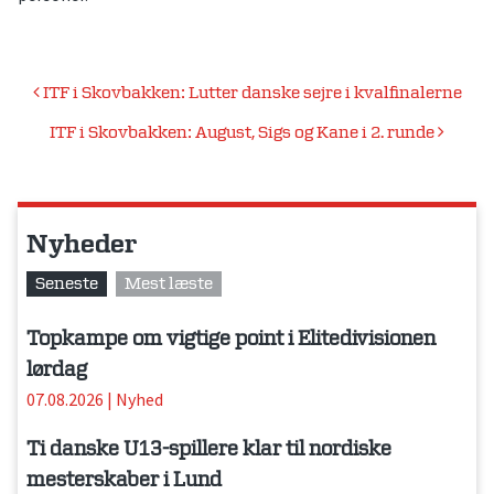
Indlægsnavigation
ITF i Skovbakken: Lutter danske sejre i kvalfinalerne
ITF i Skovbakken: August, Sigs og Kane i 2. runde
Nyheder
Seneste
Mest læste
Topkampe om vigtige point i Elitedivisionen
lørdag
07.08.2026
|
Nyhed
Ti danske U13-spillere klar til nordiske
mesterskaber i Lund