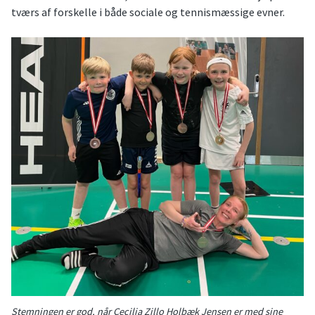
tværs af forskelle i både sociale og tennismæssige evner.
Stemningen er god, når Cecilia Zillo Holbæk Jensen er med sine