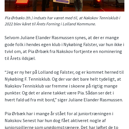
Pia Ørbæks (th.) indsats har været med til, at Nakskov Tennisklub i
2022 blev kåret til Årets Forning i Lolland Kommune.
Selvom Juliane Elander Rasmussen synes, at der er mange
gode folk i hendes egen klub i Nykøbing Falster, var hun ikke i
tvivl om, at Pia Ørbæk fra Nakskov fortjente en nominering
til Årets ildsjæl.
“Jeg er ny her på Lolland og Falster, og er kommet herned til
Nykøbing F. Tennisklub. Og der var det bare helt tydeligt, at
Nakskov Tennisklub var fremme i skoene på rigtig mange
punkter. Og det er alene takket være Pia. Sådan ser det i
hvert fald ud fra mit bord,” siger Juliane Elander Rasmussen.
Pia Ørbæk har i mange år stået for al juniortræningen i
Nakskov. Senest har hun dog fået aktiveret nogle af
juniorspillerne som ungdomstrænere. Det har løftet de to