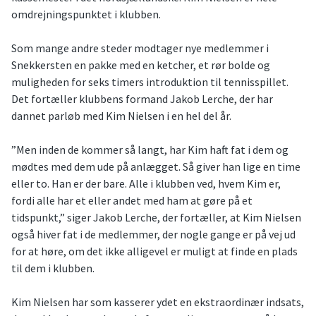
omdrejningspunktet i klubben.
Som mange andre steder modtager nye medlemmer i
Snekkersten en pakke med en ketcher, et rør bolde og
muligheden for seks timers introduktion til tennisspillet.
Det fortæller klubbens formand Jakob Lerche, der har
dannet parløb med Kim Nielsen i en hel del år.
”Men inden de kommer så langt, har Kim haft fat i dem og
mødtes med dem ude på anlægget. Så giver han lige en time
eller to. Han er der bare. Alle i klubben ved, hvem Kim er,
fordi alle har et eller andet med ham at gøre på et
tidspunkt,” siger Jakob Lerche, der fortæller, at Kim Nielsen
også hiver fat i de medlemmer, der nogle gange er på vej ud
for at høre, om det ikke alligevel er muligt at finde en plads
til dem i klubben.
Kim Nielsen har som kasserer ydet en ekstraordinær indsats,