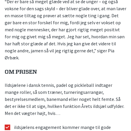
“Der er bare så meget glæde ved at se de unger – og også
voksne for den sags skyld – der bliver glade over, at man laver
en masse tiltag og prøver at sætte nogle ting i gang. Det
gør bare en stor forskel for mig, fordi jeg selv er vokset op
med nogle mennesker, der har gjort rigtig meget positivt
for mig og givet mig så meget. Jeg har set, hvordan min søn
har haft stor glæde af det. Hvis jeg kan give det videre til
nogle andre, jamen så vil jeg rigtig gerne det,” siger Pia
Ørbæk.
OM PRISEN
Ildsjælene i dansk tennis, padel og pickleball indtager
mange roller, så som træner, turneringsarrangør,
bestyrelsesmedlem, banemand eller noget helt femte. Så
det er ikke til at sige, hvilken funktion Årets ildsjæl udfylder.
Men det vægter højt, hvis…
ildsjælens engagement kommer mange til gode