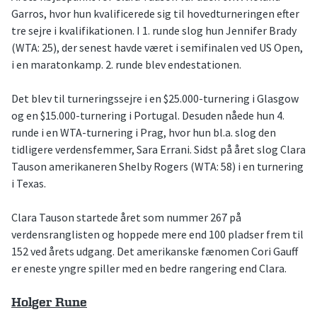
Garros, hvor hun kvalificerede sig til hovedturneringen efter
tre sejre i kvalifikationen. I 1. runde slog hun Jennifer Brady
(WTA: 25), der senest havde været i semifinalen ved US Open,
i en maratonkamp. 2. runde blev endestationen.
Det blev til turneringssejre i en $25.000-turnering i Glasgow
og en $15.000-turnering i Portugal. Desuden nåede hun 4.
runde i en WTA-turnering i Prag, hvor hun bl.a. slog den
tidligere verdensfemmer, Sara Errani. Sidst på året slog Clara
Tauson amerikaneren Shelby Rogers (WTA: 58) i en turnering
i Texas.
Clara Tauson startede året som nummer 267 på
verdensranglisten og hoppede mere end 100 pladser frem til
152 ved årets udgang. Det amerikanske fænomen Cori Gauff
er eneste yngre spiller med en bedre rangering end Clara.
Holger Rune