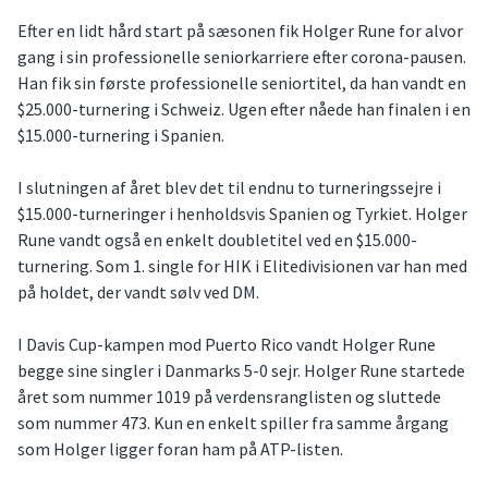
Efter en lidt hård start på sæsonen fik Holger Rune for alvor
gang i sin professionelle seniorkarriere efter corona-pausen.
Han fik sin første professionelle seniortitel, da han vandt en
$25.000-turnering i Schweiz. Ugen efter nåede han finalen i en
$15.000-turnering i Spanien.
I slutningen af året blev det til endnu to turneringssejre i
$15.000-turneringer i henholdsvis Spanien og Tyrkiet. Holger
Rune vandt også en enkelt doubletitel ved en $15.000-
turnering. Som 1. single for HIK i Elitedivisionen var han med
på holdet, der vandt sølv ved DM.
I Davis Cup-kampen mod Puerto Rico vandt Holger Rune
begge sine singler i Danmarks 5-0 sejr. Holger Rune startede
året som nummer 1019 på verdensranglisten og sluttede
som nummer 473. Kun en enkelt spiller fra samme årgang
som Holger ligger foran ham på ATP-listen.