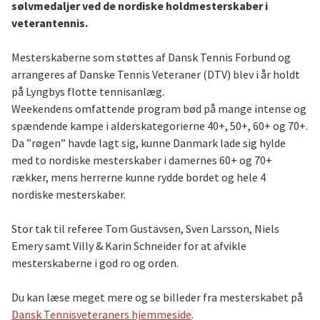
sølvmedaljer ved de nordiske holdmesterskaber i
veterantennis.
Mesterskaberne som støttes af Dansk Tennis Forbund og
arrangeres af Danske Tennis Veteraner (DTV) blev i år holdt
på Lyngbys flotte tennisanlæg.
Weekendens omfattende program bød på mange intense og
spændende kampe i alderskategorierne 40+, 50+, 60+ og 70+.
Da ”røgen” havde lagt sig, kunne Danmark lade sig hylde
med to nordiske mesterskaber i damernes 60+ og 70+
rækker, mens herrerne kunne rydde bordet og hele 4
nordiske mesterskaber.
Stor tak til referee Tom Gustavsen, Sven Larsson, Niels
Emery samt Villy & Karin Schneider for at afvikle
mesterskaberne i god ro og orden.
Du kan læse meget mere og se billeder fra mesterskabet på
Dansk Tennisveteraners hjemmeside
.