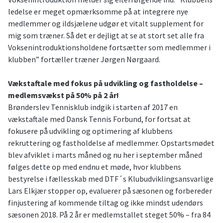
ledelse er meget opmærksomme på at integrere nye
medlemmer og ildsjælene udgør et vitalt supplement for
mig som træner. Så det er dejligt at se at stort set alle fra
Voksenintroduktionsholdene fortsætter som medlemmer i
klubben” fortæller træner Jørgen Nørgaard.
Vækstaftale med fokus på udvikling og fastholdelse –
medlemsvækst på 50% på 2 år!
Brønderslev Tennisklub indgik i starten af 2017 en
vækstaftale med Dansk Tennis Forbund, for fortsat at
fokusere på udvikling og optimering af klubbens
rekruttering og fastholdelse af medlemmer. Opstartsmødet
blev afviklet i marts måned og nu her i september måned
følges dette op med endnu et møde, hvor klubbens
bestyrelse i fællesskab med DTF´s Klubudviklingsansvarlige
Lars Elkjær stopper op, evaluerer på sæsonen og forbereder
finjustering af kommende tiltag og ikke mindst udendørs
sæsonen 2018. På 2 år er medlemstallet steget 50% – fra 84