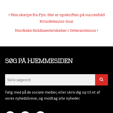
Indlægsnavigation
Fem skarpe fra Fyn: Her er opskriften på succesfuld
Kvindetennis-tour
Nordiske Holdmesterskaber i Veterantennis
SØG PÅ HJEMMESIDEN
Følg med på de sociale medier, eller skriv dig op til et af
vores nyhedsbreve, og modtag alle nyheder.