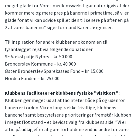
meget glade for. Vores medlemsvækst gør naturligvis at der
kommer mere og mere pres på banerne i primetime, så vi er
glade for at vi kan udvide spilletiden til senere på aftenen på
2 af vores baner nu” siger formand Karen Jørgensen.
Til inspiration for andre klubber er økonomien til
lysanlægget rejst via følgende donationer:
SE Vækstpulje Nyfors – kr. 50.000
Brønderslev Kommune – kr. 40.000
Øster Brønderslev Sparekasses Fond – kr. 15.000
Nordea Fonden – kr. 25.000
Klubbens faciliteter er klubbens fysiske ”visitkort”:
Klubben gør meget ud af at faciliteter både på og udenfor
banen er i orden. Via en lang række frivillige, klubbens
banechef samt bestyrelsens prioriteringer fremstår klubben
i meget flot stand – et bevidst valg fra klubbens side. ”Vi er
altid på udkig efter at gøre forholdene endnu bedre for vores