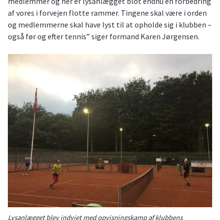
medlemmer og her er lysanlægget blot endnu en forbedring
af vores i forvejen flotte rammer. Tingene skal være i orden
og medlemmerne skal have lyst til at opholde sig i klubben –
også før og efter tennis” siger formand Karen Jørgensen.
Lysanlægget blev indviet med opvisningskamp af klubbens