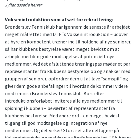
Jyllandsserie herrer
Voksenintroduktion som afsæt for rekruttering:
Brønderslev Tennisklub har igennem de seneste år arbejdet
meget målrettet med DTF´s Voksenintroduktion – udover
at hyre en kompetent træner ind til holdene af nye seniorer,
så har klubbens bestyrelse været meget bevidst om at
arbejde med den gode modtagelse af potentielt nye
medlemmer. Ved det afsluttende træningspas møder et par
repræsentanter fra klubbens bestyrelse op og snakker med
gruppen af seniorer, opfordrer dem til at lave ”samspil” og
giver dem gode anbefalinger til hvordan de kommer videre
med tennis i Brønderslev Tennisklub. Kort efter
introduktionsforløbet inviteres alle nye medlemmer til
spisning i klubben – beværtet af repræsentanter fra
klubbens bestyrelse. Med andre ord – en meget bevidst
tilgang til god modtagelse og integration af nye
medlemmer . Og det virker! Stort set alle deltagere på
Voksenintroduktion melder sig efterfølgende ind. ”Klubbens