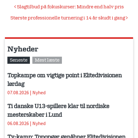
Indlægsnavigation
Slagtilbud på fokuskurser: Mindre end halv pris
Største professionelle turnering i 14 år skudt i gang
Nyheder
Seneste
Mest læste
Topkampe om vigtige point i Elitedivisionen
lørdag
07.08.2026
|
Nyhed
Ti danske U13-spillere klar til nordiske
mesterskaber i Lund
06.08.2026
|
Nyhed
Tv-kamp: Topopgør genåbner Elitedivisionen