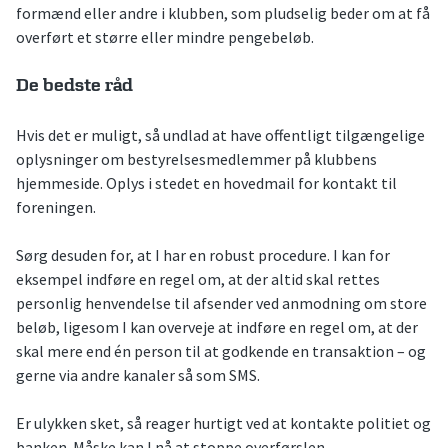
formænd eller andre i klubben, som pludselig beder om at få
overført et større eller mindre pengebeløb.
De bedste råd
Hvis det er muligt, så undlad at have offentligt tilgængelige
oplysninger om bestyrelsesmedlemmer på klubbens
hjemmeside. Oplys i stedet en hovedmail for kontakt til
foreningen.
Sørg desuden for, at I har en robust procedure. I kan for
eksempel indføre en regel om, at der altid skal rettes
personlig henvendelse til afsender ved anmodning om store
beløb, ligesom I kan overveje at indføre en regel om, at der
skal mere end én person til at godkende en transaktion – og
gerne via andre kanaler så som SMS.
Er ulykken sket, så reager hurtigt ved at kontakte politiet og
banken. Måske kan I nå at stoppe overførslen.