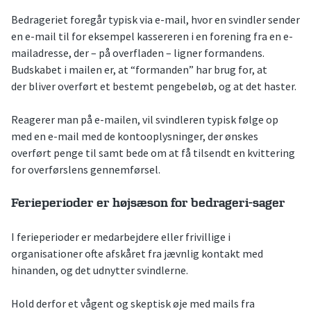
Bedrageriet foregår typisk via e-mail, hvor en svindler sender
en e-mail til for eksempel kassereren i en forening fra en e-
mailadresse, der – på overfladen – ligner formandens.
Budskabet i mailen er, at “formanden” har brug for, at
der bliver overført et bestemt pengebeløb, og at det haster.
Reagerer man på e-mailen, vil svindleren typisk følge op
med en e-mail med de kontooplysninger, der ønskes
overført penge til samt bede om at få tilsendt en kvittering
for overførslens gennemførsel.
Ferieperioder er højsæson for bedrageri-sager
I ferieperioder er medarbejdere eller frivillige i
organisationer ofte afskåret fra jævnlig kontakt med
hinanden, og det udnytter svindlerne.
Hold derfor et vågent og skeptisk øje med mails fra