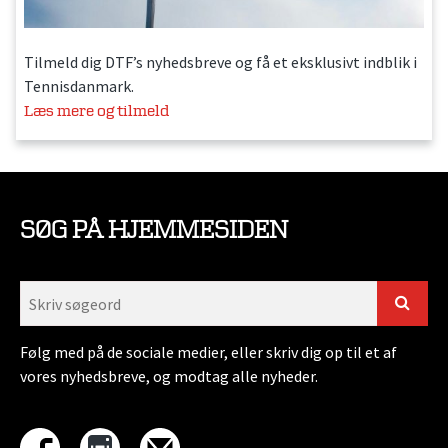
Tilmeld dig DTF’s nyhedsbreve og få et eksklusivt indblik i
Tennisdanmark.
Læs mere og tilmeld
SØG PÅ HJEMMESIDEN
Følg med på de sociale medier, eller skriv dig op til et af
vores nyhedsbreve, og modtag alle nyheder.