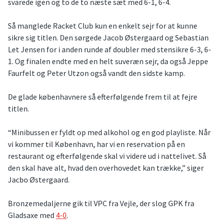
svarede igen og to de to næste sæt med 6-1, 6-4.
Så manglede Racket Club kun en enkelt sejr for at kunne
sikre sig titlen. Den sørgede Jacob Østergaard og Sebastian
Let Jensen for i anden runde af doubler med stensikre 6-3, 6-
1. Og finalen endte med en helt suveræn sejr, da også Jeppe
Faurfelt og Peter Utzon også vandt den sidste kamp.
De glade københavnere så efterfølgende frem til at fejre
titlen.
“Minibussen er fyldt op med alkohol og en god playliste. Når
vi kommer til København, har vi en reservation på en
restaurant og efterfølgende skal vi videre ud i nattelivet. Så
den skal have alt, hvad den overhovedet kan trække,” siger
Jacbo Østergaard.
Bronzemedaljerne gik til VPC fra Vejle, der slog GPK fra
Gladsaxe med
4-0
.