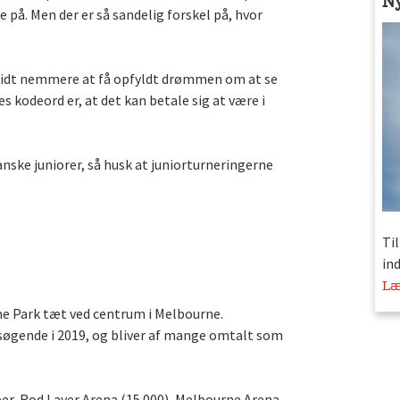
N
på. Men der er så sandelig forskel på, hvor
t lidt nemmere at få opfyldt drømmen om at se
s kodeord er, at det kan betale sig at være i
anske juniorer, så husk at juniorturneringerne
Ti
in
Læ
ne Park tæt ved centrum i Melbourne.
søgende i 2019, og bliver af mange omtalt som
er, Rod Laver Arena (15.000), Melbourne Arena