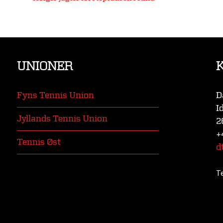
UNIONER
Fyns Tennis Union
D
I
Jyllands Tennis Union
2
+
Tennis Øst
d
T