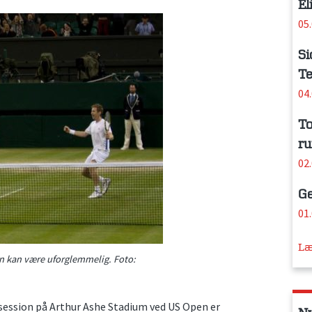
El
05
Si
Te
04
To
ru
02
Ge
01
Læ
don kan være uforglemmelig. Foto:
session på Arthur Ashe Stadium ved US Open er