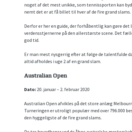
noget af det mest unikke, som tennissporten kan byde 
nemt det er at få billet til hver af de fire grand slams.
Derfor er her en guide, der forhåbentlig kan gøre de
verdensstjernerne på den allerstørste scene. Det fælle
god tid.
Er man mest nysgerrig efter at følge de talentfulde d
altid afholdes i uge 2 af en grand slam.
Australian Open
Dato:
20. januar – 2. februar 2020
Australian Open afvikles på det store anlæg Melbour
Turneringen er utroligt populær med over 796.000 be
den hyggeligste af de fire grand slams.
De tre hovedbaner ved de åbne australske mesterskab