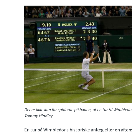
Det er ikke kun for spillerne på banen, at en tur til Wimble
Tommy Hindley.
En tur på Wimbledons historiske anlæg eller en aften