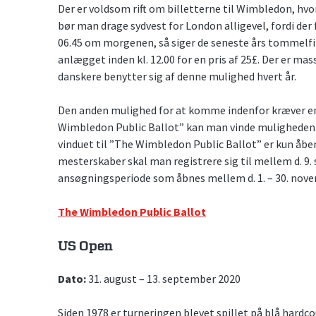
Der er voldsom rift om billetterne til Wimbledon, hvor
bør man drage sydvest for London alligevel, fordi der f
06.45 om morgenen, så siger de seneste års tommelf
anlægget inden kl. 12.00 for en pris af 25£. Der er m
danskere benytter sig af denne mulighed hvert år.
Den anden mulighed for at komme indenfor kræver en
Wimbledon Public Ballot” kan man vinde muligheden fo
vinduet til ”The Wimbledon Public Ballot” er kun åb
mesterskaber skal man registrere sig til mellem d. 9. 
ansøgningsperiode som åbnes mellem d. 1. – 30. nov
The Wimbledon Public Ballot
US Open
Dato:
31. august – 13. september 2020
Siden 1978 er turneringen blevet spillet på blå hardc