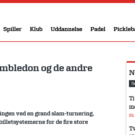
Spiller
Klub
Uddannelse
Padel
Pickleb
mbledon og de andre
N
S
Ti
me
ingen ved en grand slam-turnering,
06
 billetsystemerne for de fire store
Tv