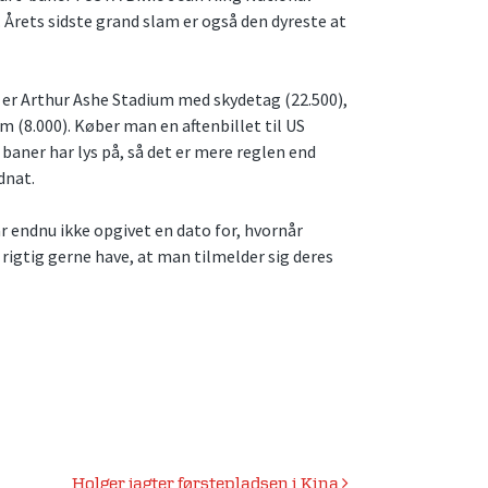
 Årets sidste grand slam er også den dyreste at
 er Arthur Ashe Stadium med skydetag (22.500),
 (8.000). Køber man en aftenbillet til US
 baner har lys på, så det er mere reglen end
dnat.
ar endnu ikke opgivet en dato for, hvornår
r rigtig gerne have, at man tilmelder sig deres
Holger jagter førstepladsen i Kina