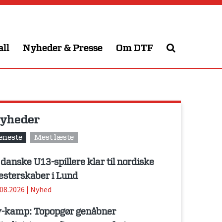
all
Nyheder & Presse
Om DTF
yheder
eneste
Mest læste
 danske U13-spillere klar til nordiske
sterskaber i Lund
.08.2026
|
Nyhed
-kamp: Topopgør genåbner