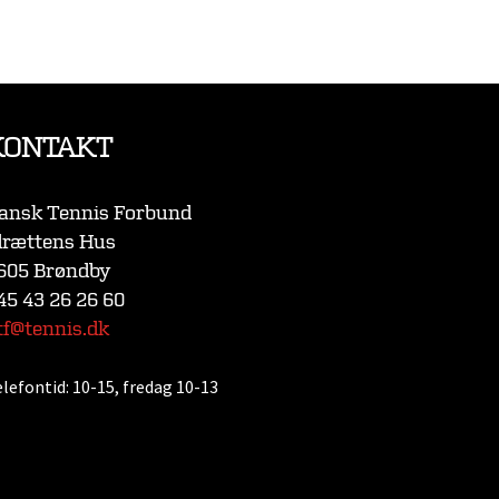
KONTAKT
ansk Tennis Forbund
drættens Hus
605 Brøndby
45 43 26 26 60
tf@tennis.dk
elefontid:
10-15, fredag 10-13