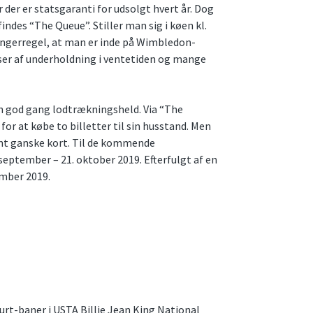
 der er statsgaranti for udsolgt hvert år. Dog
indes “The Queue”. Stiller man sig i køen kl.
ingerregel, at man er inde på Wimbledon-
asser af underholdning i ventetiden og mange
 god gang lodtrækningsheld. Via “The
r at købe to billetter til sin husstand. Men
ent ganske kort. Til de kommende
september – 21. oktober 2019. Efterfulgt af en
ember 2019.
ourt-baner i USTA Billie Jean King National