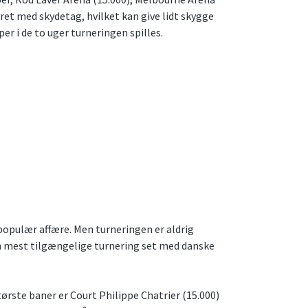
yret med skydetag, hvilket kan give lidt skygge
per i de to uger turneringen spilles.
populær affære. Men turneringen er aldrig
den mest tilgængelige turnering set med danske
tørste baner er Court Philippe Chatrier (15.000)