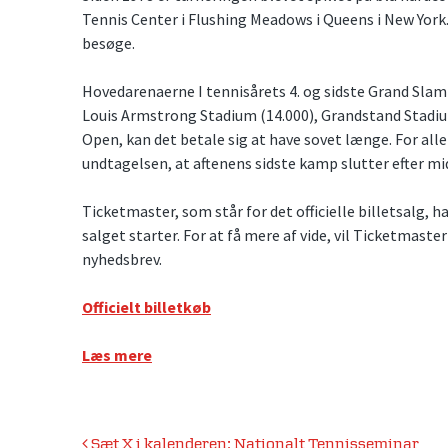
Tennis Center i Flushing Meadows i Queens i New York.
besøge.
Hovedarenaerne I tennisårets 4. og sidste Grand Slam
Louis Armstrong Stadium (14.000), Grandstand Stadium
Open, kan det betale sig at have sovet længe. For alle
undtagelsen, at aftenens sidste kamp slutter efter mi
Ticketmaster, som står for det officielle billetsalg, h
salget starter. For at få mere af vide, vil Ticketmaste
nyhedsbrev.
Officielt billetkøb
Læs mere
Indlægsnavigation
Sæt X i kalenderen: Nationalt Tennisseminar