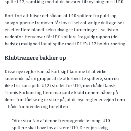
spille U12, samtidig med at de bevarer tilknytningen til U10.
Kort fortalt bliver det sådan, at U10 spillere fra guld- og
sølvgrupperne fremover får lov til selv at vælge deltagelse i
en eller flere blandt seks udvalgte turneringer – se listen
nedenfor. Herudover får U10 spillere fra guldgruppen (de
bedste) mulighed for at spille med i DTF’s U12 holdturnering.
Klubtrænere bakker op
Disse nye regler kan på kort sigt komme til at virke
snærende på en gruppe af de allerbedste spillere, som nu
ikke frit kan spille U12 i stedet for U10, men både Dansk
Tennis Forbund og flere markante klubtrænere håber på
deres forståelse og er sikre på, at de nye regler er vejen frem
– både for bredden og for eliten.
”Vi er stor fan af denne fremragende løsning. U10
spillere skal have lov at være U10. De er jo stadig