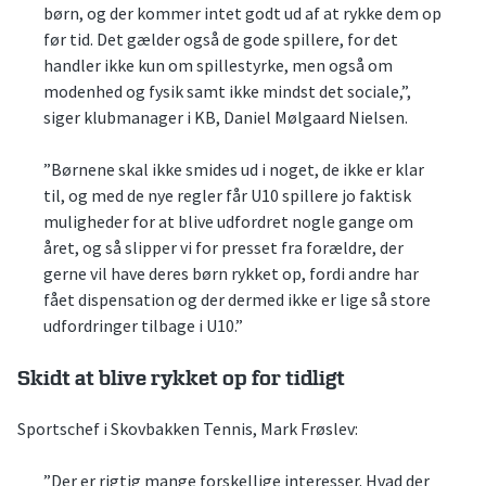
børn, og der kommer intet godt ud af at rykke dem op
før tid. Det gælder også de gode spillere, for det
handler ikke kun om spillestyrke, men også om
modenhed og fysik samt ikke mindst det sociale,”,
siger klubmanager i KB, Daniel Mølgaard Nielsen.
”Børnene skal ikke smides ud i noget, de ikke er klar
til, og med de nye regler får U10 spillere jo faktisk
muligheder for at blive udfordret nogle gange om
året, og så slipper vi for presset fra forældre, der
gerne vil have deres børn rykket op, fordi andre har
fået dispensation og der dermed ikke er lige så store
udfordringer tilbage i U10.”
Skidt at blive rykket op for tidligt
Sportschef i Skovbakken Tennis, Mark Frøslev:
”Der er rigtig mange forskellige interesser. Hvad der