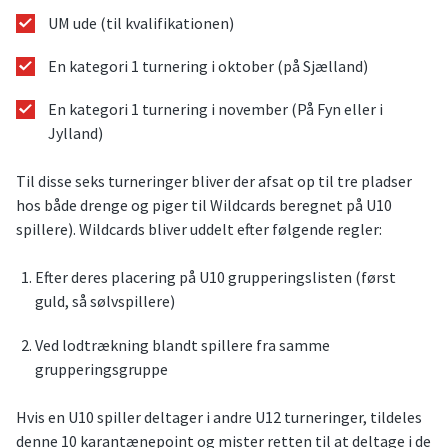
UM ude (til kvalifikationen)
En kategori 1 turnering i oktober (på Sjælland)
En kategori 1 turnering i november (På Fyn eller i
Jylland)
Til disse seks turneringer bliver der afsat op til tre pladser
hos både drenge og piger til Wildcards beregnet på U10
spillere). Wildcards bliver uddelt efter følgende regler:
Efter deres placering på U10 grupperingslisten (først
guld, så sølvspillere)
Ved lodtrækning blandt spillere fra samme
grupperingsgruppe
Hvis en U10 spiller deltager i andre U12 turneringer, tildeles
denne 10 karantænepoint og mister retten til at deltage i de