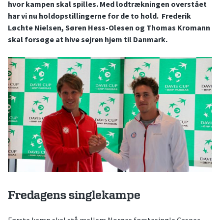
hvor kampen skal spilles. Med lodtrækningen overstået
har vi nu holdopstillingerne for de to hold. Frederik
Løchte Nielsen, Søren Hess-Olesen og Thomas Kromann
skal forsøge at hive sejren hjem til Danmark.
Fredagens singlekampe
Første kamp skal stå mellem Norges førstesingle Casper