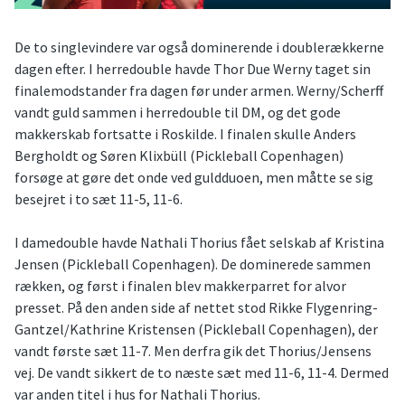
De to singlevindere var også dominerende i doublerækkerne
dagen efter. I herredouble havde Thor Due Werny taget sin
finalemodstander fra dagen før under armen. Werny/Scherff
vandt guld sammen i herredouble til DM, og det gode
makkerskab fortsatte i Roskilde. I finalen skulle Anders
Bergholdt og Søren Klixbüll (Pickleball Copenhagen)
forsøge at gøre det onde ved guldduoen, men måtte se sig
besejret i to sæt 11-5, 11-6.
I damedouble havde Nathali Thorius fået selskab af Kristina
Jensen (Pickleball Copenhagen). De dominerede sammen
rækken, og først i finalen blev makkerparret for alvor
presset. På den anden side af nettet stod Rikke Flygenring-
Gantzel/Kathrine Kristensen (Pickleball Copenhagen), der
vandt første sæt 11-7. Men derfra gik det Thorius/Jensens
vej. De vandt sikkert de to næste sæt med 11-6, 11-4. Dermed
var anden titel i hus for Nathali Thorius.