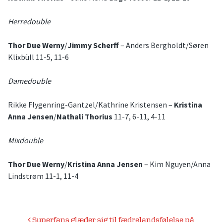
Herredouble
Thor Due Werny
/
Jimmy Scherff
– Anders Bergholdt/Søren
Klixbüll 11-5, 11-6
Damedouble
Rikke Flygenring-Gantzel/Kathrine Kristensen –
Kristina
Anna Jensen
/
Nathali Thorius
11-7, 6-11, 4-11
Mixdouble
Thor Due Werny
/
Kristina Anna Jensen
– Kim Nguyen/Anna
Lindstrøm 11-1, 11-4
Indlægsnavigation
Superfans glæder sig til fædrelandsfølelse på