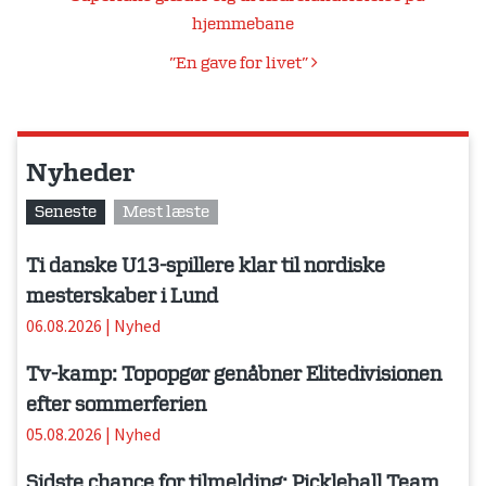
hjemmebane
”En gave for livet”
Nyheder
Seneste
Mest læste
Ti danske U13-spillere klar til nordiske
mesterskaber i Lund
06.08.2026
|
Nyhed
Tv-kamp: Topopgør genåbner Elitedivisionen
efter sommerferien
05.08.2026
|
Nyhed
Sidste chance for tilmelding: Pickleball Team