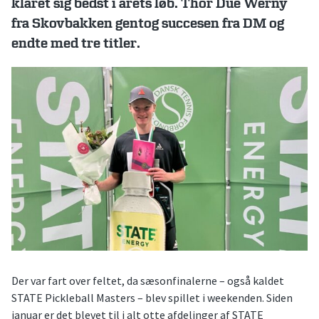
klaret sig bedst i årets løb
. Thor Due Werny
fra Skovbakken gentog succesen fra DM og
endte med tre titler.
Der var fart over feltet, da sæsonfinalerne – også kaldet
STATE Pickleball Masters – blev spillet i weekenden. Siden
januar er det blevet til i alt otte afdelinger af STATE