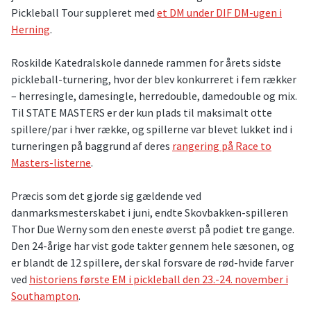
Pickleball Tour suppleret med
et DM under DIF DM-ugen i
Herning
.
Roskilde Katedralskole dannede rammen for årets sidste
pickleball-turnering, hvor der blev konkurreret i fem rækker
– herresingle, damesingle, herredouble, damedouble og mix.
Til STATE MASTERS er der kun plads til maksimalt otte
spillere/par i hver række, og spillerne var blevet lukket ind i
turneringen på baggrund af deres
rangering på Race to
Masters-listerne
.
Præcis som det gjorde sig gældende ved
danmarksmesterskabet i juni, endte Skovbakken-spilleren
Thor Due Werny som den eneste øverst på podiet tre gange.
Den 24-årige har vist gode takter gennem hele sæsonen, og
er blandt de 12 spillere, der skal forsvare de rød-hvide farver
ved
historiens første EM i pickleball den 23.-24. november i
Southampton
.