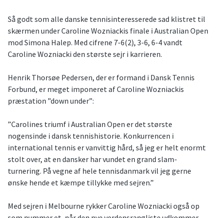
Så godt som alle danske tennisinteresserede sad klistret til
skærmen under Caroline Wozniackis finale i Australian Open
mod Simona Halep. Med cifrene 7-6(2), 3-6, 6-4 vandt
Caroline Wozniacki den største sejr i karrieren.
Henrik Thorsøe Pedersen, der er formand i Dansk Tennis
Forbund, er meget imponeret af Caroline Wozniackis
præstation ”down under”:
”Carolines triumf i Australian Open er det største
nogensinde i dansk tennishistorie. Konkurrencen i
international tennis er vanvittig hård, så jeg er helt enormt
stolt over, at en dansker har vundet en grand slam-
turnering. På vegne af hele tennisdanmark vil jeg gerne
ønske hende et kæmpe tillykke med sejren.”
Med sejren i Melbourne rykker Caroline Wozniacki også op
som nummer et, når den nye verdensrangliste udkommer