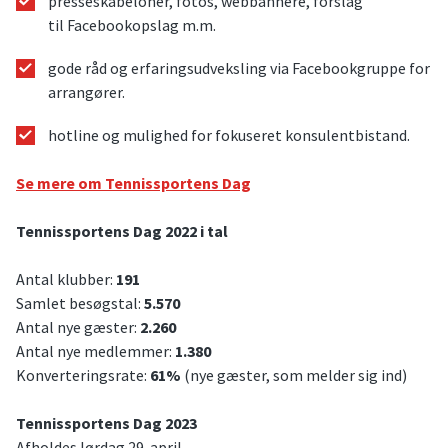
presseskabeloner, fotos, webbannere, forslag
til Facebookopslag m.m.
gode råd og erfaringsudveksling via Facebookgruppe for
arrangører.
hotline og mulighed for fokuseret konsulentbistand.
Se mere om Tennissportens Dag
Tennissportens Dag 2022 i tal
Antal klubber:
191
Samlet besøgstal:
5.570
Antal nye gæster:
2.260
Antal nye medlemmer:
1.380
Konverteringsrate:
61%
(nye gæster, som melder sig ind)
Tennissportens Dag 2023
Afholdes lørdag 29. april