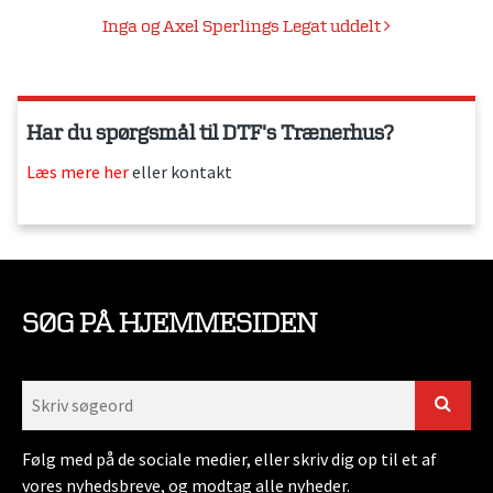
Inga og Axel Sperlings Legat uddelt
Har du spørgsmål til DTF's Trænerhus?
Læs mere her
eller kontakt
SØG PÅ HJEMMESIDEN
Følg med på de sociale medier, eller skriv dig op til et af
vores nyhedsbreve, og modtag alle nyheder.