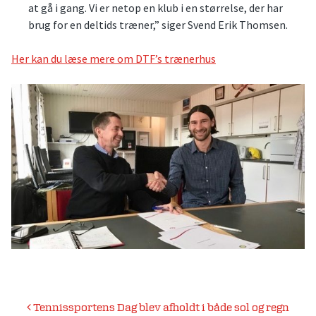
at gå i gang. Vi er netop en klub i en størrelse, der har
brug for en deltids træner,” siger Svend Erik Thomsen.
Her kan du læse mere om DTF’s trænerhus
Indlægsnavigation
Tennissportens Dag blev afholdt i både sol og regn