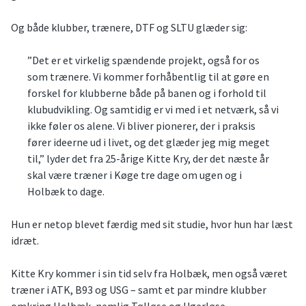
Og både klubber, trænere, DTF og SLTU glæder sig:
”Det er et virkelig spændende projekt, også for os
som trænere. Vi kommer forhåbentlig til at gøre en
forskel for klubberne både på banen og i forhold til
klubudvikling. Og samtidig er vi med i et netværk, så vi
ikke føler os alene. Vi bliver pionerer, der i praksis
fører ideerne ud i livet, og det glæder jeg mig meget
til,” lyder det fra 25-årige Kitte Kry, der det næste år
skal være træner i Køge tre dage om ugen og i
Holbæk to dage.
Hun er netop blevet færdig med sit studie, hvor hun har læst
idræt.
Kitte Kry kommer i sin tid selv fra Holbæk, men også været
træner i ATK, B93 og USG – samt et par mindre klubber
omkring Holbæk, nemlig Tølløse og Ugerløse.