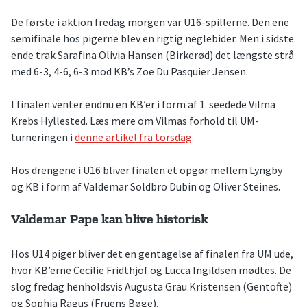
De første i aktion fredag morgen var U16-spillerne. Den ene
semifinale hos pigerne blev en rigtig neglebider. Men i sidste
ende trak Sarafina Olivia Hansen (Birkerød) det længste strå
med 6-3, 4-6, 6-3 mod KB’s Zoe Du Pasquier Jensen.
I finalen venter endnu en KB’er i form af 1. seedede Vilma
Krebs Hyllested. Læs mere om Vilmas forhold til UM-
turneringen i
denne artikel fra torsdag
.
Hos drengene i U16 bliver finalen et opgør mellem Lyngby
og KB i form af Valdemar Soldbro Dubin og Oliver Steines.
Valdemar Pape kan blive historisk
Hos U14 piger bliver det en gentagelse af finalen fra UM ude,
hvor KB’erne Cecilie Fridthjof og Lucca Ingildsen mødtes. De
slog fredag henholdsvis Augusta Grau Kristensen (Gentofte)
og Sophia Ragus (Fruens Bøge).