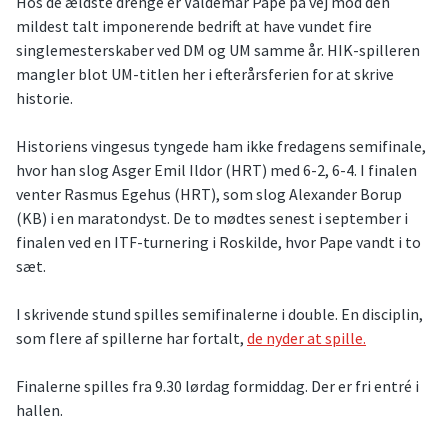
Hos de ældste drenge er Valdemar Pape på vej mod den
mildest talt imponerende bedrift at have vundet fire
singlemesterskaber ved DM og UM samme år. HIK-spilleren
mangler blot UM-titlen her i efterårsferien for at skrive
historie.
Historiens vingesus tyngede ham ikke fredagens semifinale,
hvor han slog Asger Emil Ildor (HRT) med 6-2, 6-4. I finalen
venter Rasmus Egehus (HRT), som slog Alexander Borup
(KB) i en maratondyst. De to mødtes senest i september i
finalen ved en ITF-turnering i Roskilde, hvor Pape vandt i to
sæt.
I skrivende stund spilles semifinalerne i double. En disciplin,
som flere af spillerne har fortalt,
de nyder at spille.
Finalerne spilles fra 9.30 lørdag formiddag. Der er fri entré i
hallen.