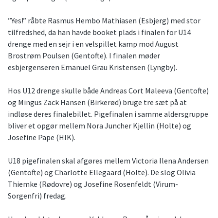
”Yes!” råbte Rasmus Hembo Mathiasen (Esbjerg) med stor
tilfredshed, da han havde booket plads i finalen for U14
drenge med en sejr i en velspillet kamp mod August
Brostrøm Poulsen (Gentofte). I finalen møder
esbjergenseren Emanuel Grau Kristensen (Lyngby).
Hos U12 drenge skulle både Andreas Cort Maleeva (Gentofte)
og Mingus Zack Hansen (Birkerød) bruge tre sæt på at
indløse deres finalebillet. Pigefinalen i samme aldersgruppe
bliver et opgør mellem Nora Juncher Kjellin (Holte) og
Josefine Pape (HIK).
U18 pigefinalen skal afgøres mellem Victoria Ilena Andersen
(Gentofte) og Charlotte Ellegaard (Holte). De slog Olivia
Thiemke (Rødovre) og Josefine Rosenfeldt (Virum-
Sorgenfri) fredag.