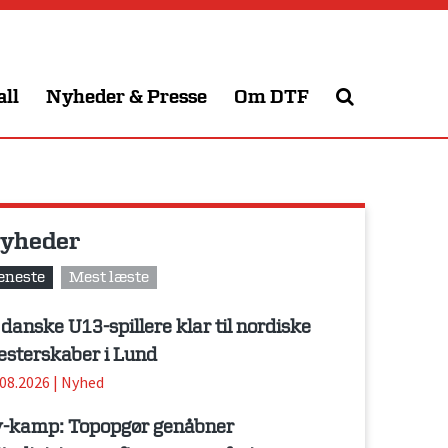
all
Nyheder & Presse
Om DTF
yheder
eneste
Mest læste
 danske U13-spillere klar til nordiske
sterskaber i Lund
.08.2026
|
Nyhed
-kamp: Topopgør genåbner