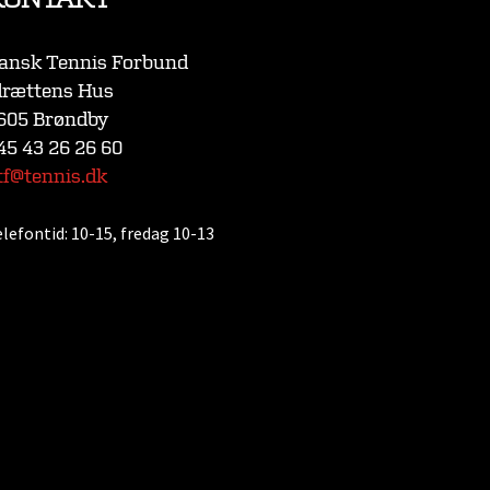
ansk Tennis Forbund
drættens Hus
605 Brøndby
45 43 26 26 60
tf@tennis.dk
elefontid:
10-15, fredag 10-13