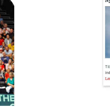
N
Ti
in
Læ