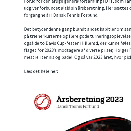
Forud for den årlige generalforsamling i DTF, som i år
udgiver forbundet altid sin årsberetning. Her sættes 
forgangne år i Dansk Tennis Forbund.
Det betyder denne gang blandt andet kapitler om sam
på trænerkurserne og flere gode turneringsoplevelser 
også de to Davis Cup-fester i Hillerød, der kunne føle
flaget for 2023’s modtagere af diverse priser, Holger
mestre i tennis og padel. Og så var 2023 året, hvor pic
Læs det hele her: