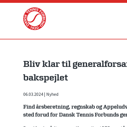
Skip
to
content
Bliv klar til generalfors
bakspejlet
06.03.2024
|
Nyhed
Find årsberetning, regnskab og Appeludv
sted forud for Dansk Tennis Forbunds ge