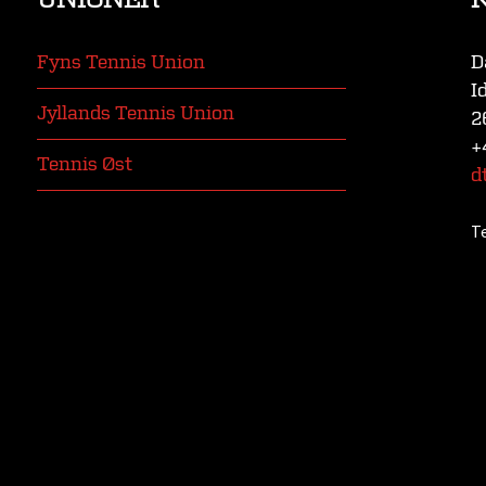
Fyns Tennis Union
D
I
Jyllands Tennis Union
2
+
Tennis Øst
d
T