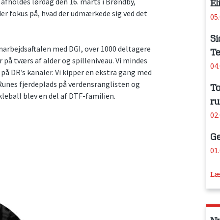
 afholdes lørdag den 16. marts i Brøndby,
El
der fokus på, hvad der udmærkede sig ved det
05
Si
arbejdsaftalen med DGI, over 1000 deltagere
Te
på tværs af alder og spilleniveau. Vi mindes
04
s på DR’s kanaler. Vi kipper en ekstra gang med
 Runes fjerdeplads på verdensranglisten og
To
kleball blev en del af DTF-familien.
ru
02
Ge
01
Læ