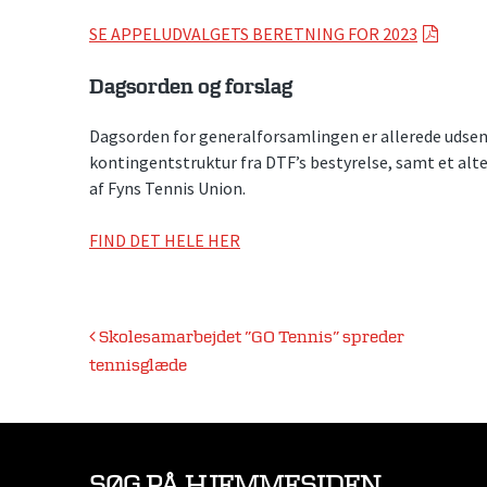
SE APPELUDVALGETS BERETNING FOR 2023
Dagsorden og forslag
Dagsorden for generalforsamlingen er allerede udsen
kontingentstruktur fra DTF’s bestyrelse, samt et alte
af Fyns Tennis Union.
FIND DET HELE HER
Indlægsnavigation
Skolesamarbejdet ”GO Tennis” spreder
tennisglæde
SØG PÅ HJEMMESIDEN