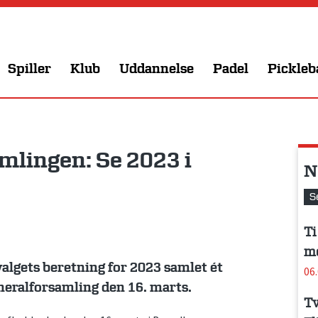
Spiller
Klub
Uddannelse
Padel
Pickleb
amlingen: Se 2023 i
N
S
Ti
me
algets beretning for 2023 samlet ét
06
neralforsamling den 16. marts.
Tv