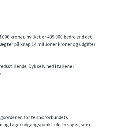
.000 kroner, hvilket er 439.000 bedre end det
ægter på knap 14 millioner kroner og udgifter
sstillende. Dyk selv ned i tallene i
r.
dagsordenen for tennisforbundets
orm og tager udgangspunkt i de to sager, som