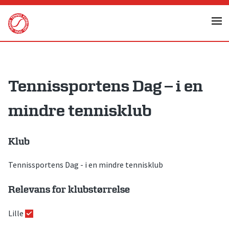
Skip
to
content
Tennissportens Dag – i en
mindre tennisklub
Klub
Tennissportens Dag - i en mindre tennisklub
Relevans for klubstørrelse
Lille