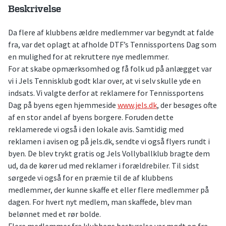
Beskrivelse
Da flere af klubbens ældre medlemmer var begyndt at falde
fra, var det oplagt at afholde DTF’s Tennissportens Dag som
en mulighed for at rekruttere nye medlemmer.
For at skabe opmærksomhed og få folk ud på anlægget var
vi i Jels Tennisklub godt klar over, at vi selv skulle yde en
indsats. Vi valgte derfor at reklamere for Tennissportens
Dag på byens egen hjemmeside
www.jels.dk
, der besøges ofte
af en stor andel af byens borgere. Foruden dette
reklamerede vi også i den lokale avis. Samtidig med
reklamen i avisen og på jels.dk, sendte vi også flyers rundt i
byen. De blev trykt gratis og Jels Vollyballklub bragte dem
ud, da de kører ud med reklamer i forældrebiler. Til sidst
sørgede vi også for en præmie til de af klubbens
medlemmer, der kunne skaffe et eller flere medlemmer på
dagen. For hvert nyt medlem, man skaffede, blev man
belønnet med et rør bolde.
Flere medlemmer fra klubbens bestyrelse var mødt op fra