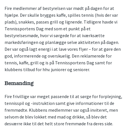
Fire medlemmer af bestyrelsen var mødt på dagen for at
hjælpe. Der skulle brygges kaffe, spilles tennis (hvis der var
plads), snakkes, passes grill og lignende. Tidligere havde vi
Tennissportens Dag med som et punkt på et
bestyrelsesmøde, hvor vi sørgede for at iværksætte
markedsføringen og planlægge selve aktiviteten på dagen.
Der var også lagt energi i at lave vores flyer – for at gøre den
god, informerende og overskuelig. Den reklamerede for
tennis, kaffe, grill og is på Tennissportens Dag samt for
klubbens tilbud for hhv. juniorer og seniorer.
Bemanding
Fire frivillige var meget passende til at sørge for forplejning,
tennisspil og -instruktion samt give informationer til de
fremmødte. Klubbens medlemmer var også inviteret, men
selvom de blev lokket med mad og drikke, så blev det
desværre ikke til det helt store fremmøde fra deres side.